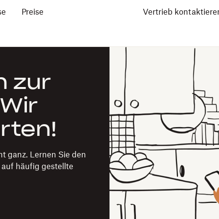
se
Preise
Vertrieb kontaktiere
n zur
Wir
rten!
ht ganz. Lernen Sie den
auf häufig gestellte