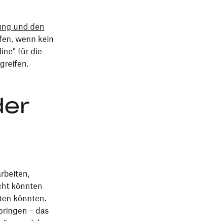
rung und den
fen, wenn kein
ne" für die
greifen.
der
rbeiten,
cht könnten
iten könnten.
bringen – das