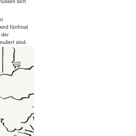
 müssen sich
er
wird fünfmal
 der
uliert sind.