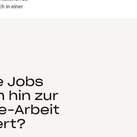
h in einer
e Jobs
 hin zur
-Arbeit
ert?