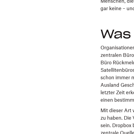
Menschen, die
gar keine – u
Was 
Organisationen
zentralen Büro
Büro Rückmeld
Satellitenbüro
schon immer m
Ausland Geschi
letzter Zeit e
einen bestimm
Mit dieser Art
zu haben. Die 
sein. Dropbox 
zentrale Quell