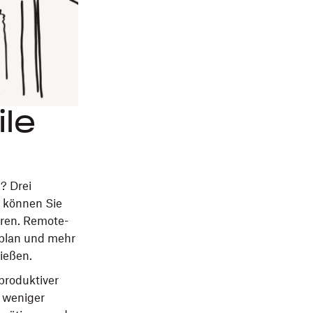
ile
e? Drei
, können Sie
eren. Remote-
itplan und mehr
nießen.
produktiver
n weniger