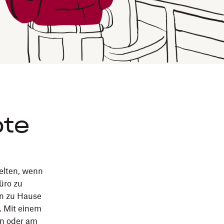
ote
selten, wenn
üro zu
on zu Hause
n. Mit einem
án oder am