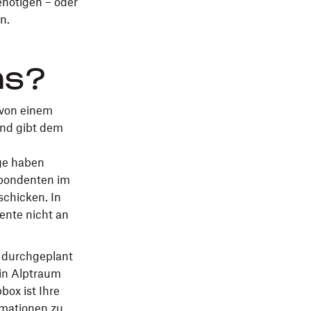
nötigen – oder
n.
ms?
 von einem
und gibt dem
n
age haben
spondenten im
chicken. In
ente nicht an
u durchgeplant
in Alptraum
pbox ist Ihre
rmationen zu