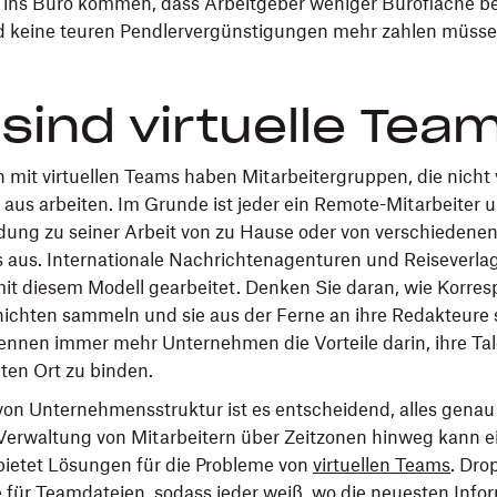
 ins Büro kommen, dass Arbeitgeber weniger Bürofläche be
nd keine teuren Pendlervergünstigungen mehr zahlen müsse
sind virtuelle Tea
 mit virtuellen Teams haben Mitarbeitergruppen, die nicht
 aus arbeiten. Im Grunde ist jeder ein Remote-Mitarbeiter 
ung zu seiner Arbeit von zu Hause oder von verschiedene
s aus. Internationale Nachrichtenagenturen und Reiseverl
it diesem Modell gearbeitet. Denken Sie daran, wie Korre
chten sammeln und sie aus der Ferne an ihre Redakteure s
rkennen immer mehr Unternehmen die Vorteile darin, ihre Tal
ten Ort zu binden.
 von Unternehmensstruktur ist es entscheidend, alles gena
Verwaltung von Mitarbeitern über Zeitzonen hinweg kann e
bietet Lösungen für die Probleme von
virtuellen Teams
. Dro
e für Teamdateien, sodass jeder weiß, wo die neuesten Info