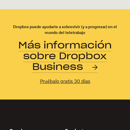
Dropbox puede ayudarte a sobrevivir (y a progresar) en el
mundo del teletrabajo
Más información
sobre Dropbox
Business
Pruébalo gratis 30 días