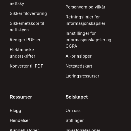
nettsky
Personvern og vilkår
Sikker filoverføring
Retningslinjer for
Sikkerhetskopi til
informasjonskapsler
nettskyen
Innstillinger for
Rediger PDF-er
informasjonskapsler og
CCPA
Elektroniske
underskrifter
AI-prinsipper
Konverter til PDF
Nettstedskart
Læringsressurser
Ressurser
Selskapet
Blogg
Om oss
Hendelser
Stillinger
Kundehistorier
Investorrelasjoner