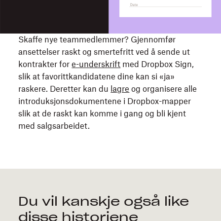
på
kontrakter
ved
å
Skaffe nye teammedlemmer? Gjennomfør
bruke
ansettelser raskt og smertefritt ved å sende ut
Dropbox
kontrakter for
e-underskrift
med Dropbox Sign,
Sign-
slik at favorittkandidatene dine kan si «ja»
maler.
raskere. Deretter kan du
lagre
og organisere alle
introduksjonsdokumentene i Dropbox-mapper
slik at de raskt kan komme i gang og bli kjent
med salgsarbeidet.
Du vil kanskje også like
disse historiene