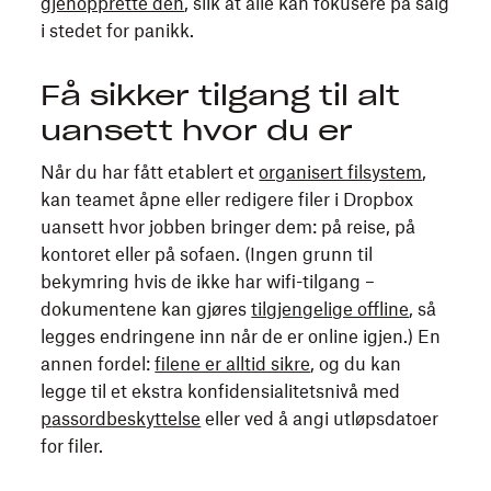
gjenopprette den
, slik at alle kan fokusere på salg
i stedet for panikk.
Få sikker tilgang til alt
uansett hvor du er
Når du har fått etablert et
organisert filsystem
,
kan teamet åpne eller redigere filer i Dropbox
uansett hvor jobben bringer dem: på reise, på
kontoret eller på sofaen. (Ingen grunn til
bekymring hvis de ikke har wifi-tilgang –
dokumentene kan gjøres
tilgjengelige offline
, så
legges endringene inn når de er online igjen.) En
annen fordel:
filene er alltid sikre
, og du kan
legge til et ekstra konfidensialitetsnivå med
p
assordbeskyttelse
eller ved å angi utløpsdatoer
for filer.