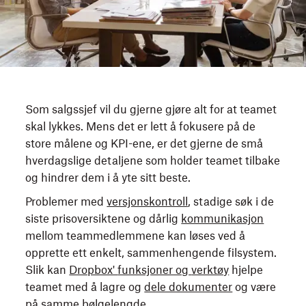
Som salgssjef vil du gjerne gjøre alt for at teamet
skal lykkes. Mens det er lett å fokusere på de
store målene og KPI-ene, er det gjerne de små
hverdagslige detaljene som holder teamet tilbake
og hindrer dem i å yte sitt beste.
Problemer med
versjonskontroll
, stadige søk i de
siste prisoversiktene og dårlig
kommunikasjon
mellom teammedlemmene kan løses ved å
opprette ett enkelt, sammenhengende filsystem.
Slik kan
Dropbox'
funksjoner og
verktøy
hjelpe
teamet med å lagre og
dele dokumenter
og være
på samme bølgelengde.