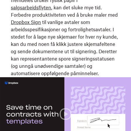
fremdeles bruker fysisk papir i
salgsarbeidsflyten
, kan det sluke mye tid.
Forbedre produktiviteten ved å bruke maler med
Dropbox Sign
til vanlige avtaler som
arbeidsspesifikasjoner og fortrolighetsavtaler. I
stedet for å lage nye skjemaer for hver ny kunde,
kan du med noen få klikk justere skjemafeltene
og sende dokumentene ut til signering. Deretter
kan representantene spore signeringsstatusen
(og unngå unødvendige samtaler) og
automatisere oppfølgende påminnelser.
Dropbox
viser
hvordan
du
kan
spare
tid