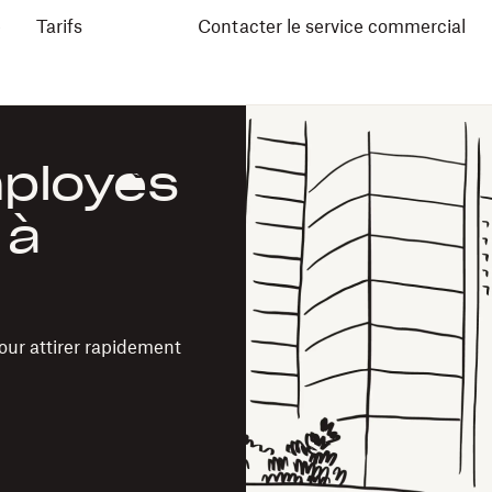
e
Tarifs
Contacter le service commercial
mployés
 à
our attirer rapidement