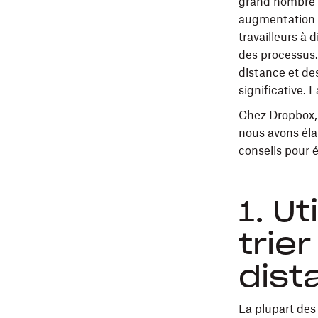
grand nombre d
augmentation s
travailleurs à 
des processus.
distance et de
significative. 
Chez Dropbox,
nous avons éla
conseils pour é
1. Ut
trie
dist
La plupart des