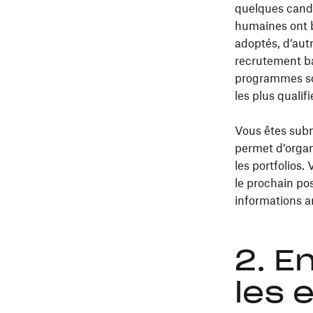
quelques candi
humaines ont 
adoptés, d’autr
recrutement bas
programmes son
les plus qualif
Vous êtes subm
permet d’organ
les portfolios
le prochain pos
informations a
2. E
les 