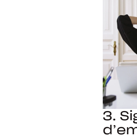
3. S
d’em