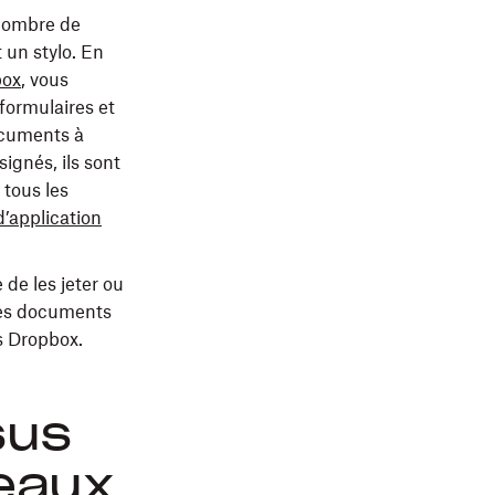
 nombre de
 un stylo. En
box
, vous
 formulaires et
documents à
ignés, ils sont
tous les
d’application
de les jeter ou
des documents
s Dropbox.
sus
veaux