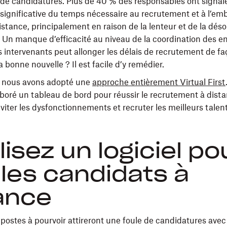
e candidatures. Plus de 40 % des responsables ont signal
ignificative du temps nécessaire au recrutement et à l’e
distance, principalement en raison de la lenteur et de la dés
 Un manque d’efficacité au niveau de la coordination des en
s intervenants peut allonger les délais de recrutement de f
La bonne nouvelle ? Il est facile d’y remédier.
 nous avons adopté une
approche entièrement Virtual First
boré un tableau de bord pour réussir le recrutement à dista
viter les dysfonctionnements et recruter les meilleurs talent
ilisez un logiciel po
r les candidats à
ance
 postes à pourvoir attireront une foule de candidatures ave