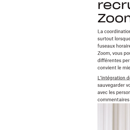
recr
Zoo
La coordinatio
surtout lorsqu
fuseaux horair
Zoom, vous pouv
différentes pe
convient le mie
L’intégration
sauvegarder vo
avec les perso
commentaires 