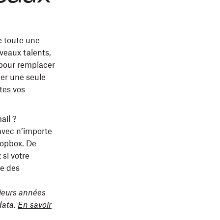
e toute une
veaux talents,
 pour remplacer
éer une seule
tes vos
ail ?
vec n’importe
ropbox. De
 si votre
re des
usieurs années
data.
En savoir