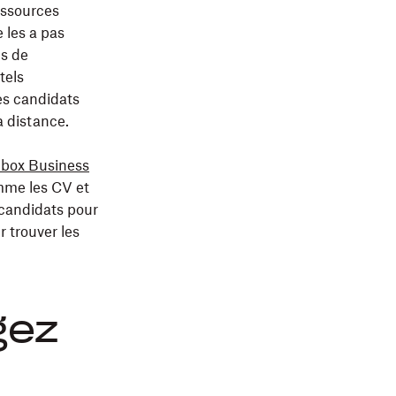
essources
 les a pas
ls de
tels
es candidats
à distance.
box Business
mme les CV et
 candidats pour
r trouver les
gez