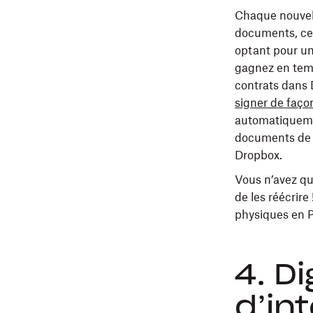
Chaque nouvel 
documents, ce 
optant pour u
gagnez en temps
contrats dans 
signer de faço
automatiquemen
documents de r
Dropbox.
Vous n’avez qu
de les réécrire
physiques en P
4. D
d’in