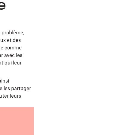
e
r problème,
eux et des
oupe comme
er avec les
t qui leur
ainsi
e les partager
ter leurs