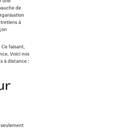
é une
mbauche de
organisation
tretiens à
açon
. Ce faisant,
nce. Voici nos
s à distance :
ur
c seulement