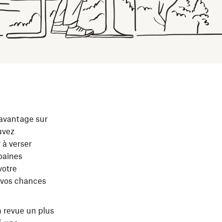
 avantage sur
uvez
 à verser
baines
votre
 vos chances
n revue un plus