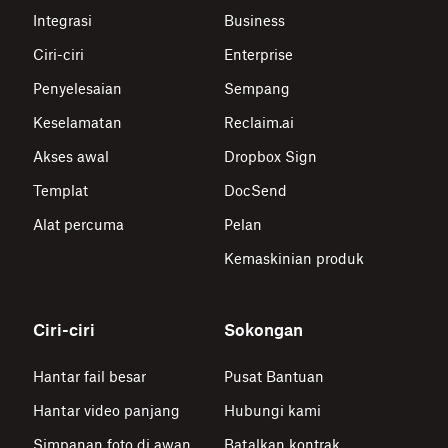
Integrasi
Business
Ciri-ciri
Enterprise
Penyelesaian
Sempang
Keselamatan
Reclaim.ai
Akses awal
Dropbox Sign
Templat
DocSend
Alat percuma
Pelan
Kemaskinian produk
Ciri-ciri
Sokongan
Hantar fail besar
Pusat Bantuan
Hantar video panjang
Hubungi kami
Simpanan foto di awan
Batalkan kontrak