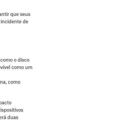
antir que seus
incidente de
 como o disco
ovível como um
rna, como
mpacto
ispositivos
erá duas