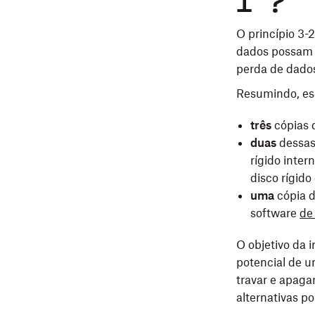
1"?
O princípio 3-
dados possam 
perda de dado
Resumindo, es
três
cópias 
duas
dessas
rígido inte
disco rígido
uma
cópia 
software
de
O objetivo da 
potencial de um
travar e apaga
alternativas po