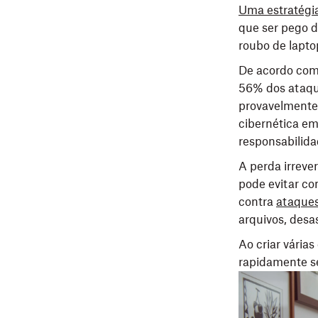
Uma estratégi
que ser pego d
roubo de lapto
De acordo com 
56% dos ataqu
provavelmente 
cibernética e
responsabilida
A perda irreve
pode evitar c
contra
ataques
arquivos, desa
Ao criar vária
rapidamente se