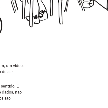
em, um vídeo,
 de ser
 sentido. É
e dados, não
os
são