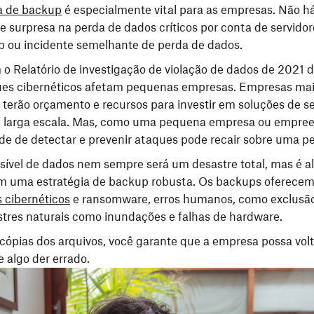
a de backup
é especialmente vital para as empresas. Não há
e surpresa na perda de dados críticos por conta de servidore
p ou incidente semelhante de perda de dados.
o Relatório de investigação de violação de dados de 2021 d
es cibernéticos afetam pequenas empresas. Empresas mai
terão orçamento e recursos para investir em soluções de 
m larga escala. Mas, como uma pequena empresa ou empree
de de detectar e prevenir ataques pode recair sobre uma p
rsível de dados nem sempre será um desastre total, mas é a
om uma estratégia de backup robusta. Os backups oferecem
 cibernéticos
e ransomware, erros humanos, como exclusão
stres naturais como inundações e falhas de hardware.
s cópias dos arquivos, você garante que a empresa possa vol
 algo der errado.