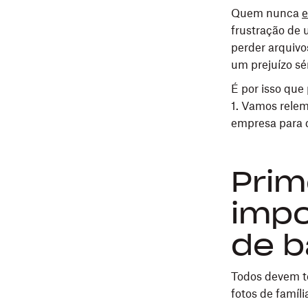
Quem nunca
e
frustração de 
perder arquivo
um prejuízo sé
É por isso qu
1. Vamos relem
empresa para d
Prim
impo
de b
Todos devem te
fotos de famíl