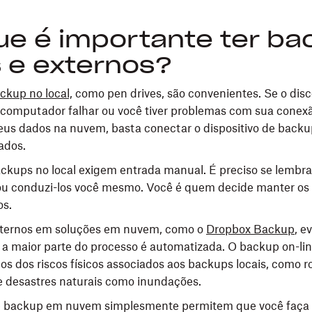
ue é importante ter b
s e externos?
kup no local,
como pen drives, são convenientes. Se o disc
 computador falhar ou você tiver problemas com sua conexã
eus dados na nuvem, basta conectar o dispositivo de backu
ados.
ckups no local exigem entrada manual. É preciso se lembra
ou conduzi-los você mesmo. Você é quem decide manter os
os.
ternos em soluções em nuvem, como o
Dropbox Backup
, e
 a maior parte do processo é automatizada. O backup on-l
os dos riscos físicos associados aos backups locais, como r
 e desastres naturais como inundações.
e backup em nuvem simplesmente permitem que você faça