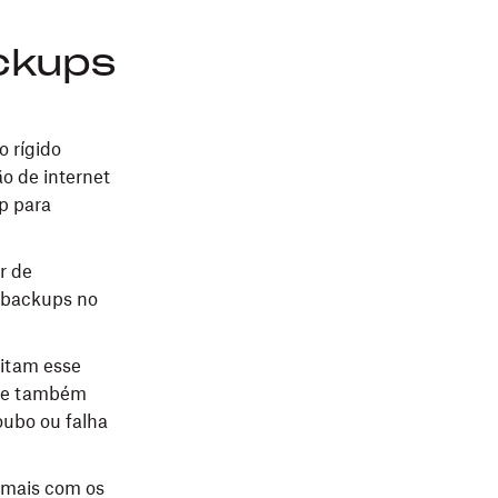
ackups
o rígido
o de internet
p para
r de
 backups no
vitam esse
ine também
oubo ou falha
 mais com os