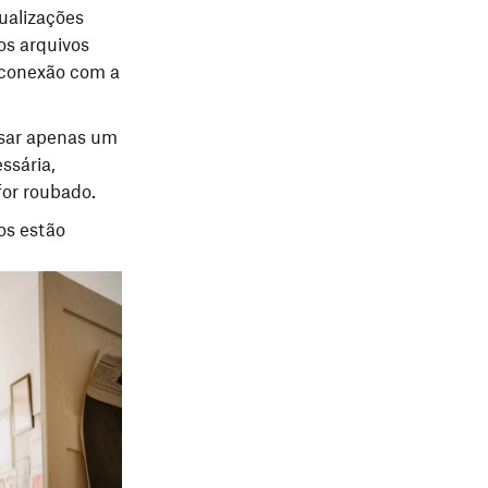
ualizações
os arquivos
 conexão com a
usar apenas um
ssária,
for roubado.
os estão