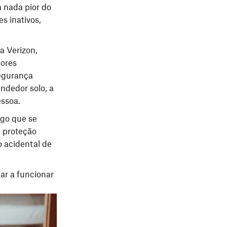
 nada pior do
s inativos,
a Verizon,
ores
segurança
ndedor solo, a
essoa.
lgo que se
 proteção
 acidental de
tar a funcionar