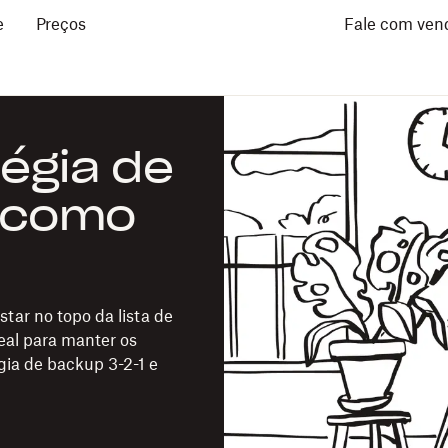
e
Preços
Fale com ven
tégia de
e como
ar no topo da lista de
eal para manter os
ia de backup 3-2-1 e