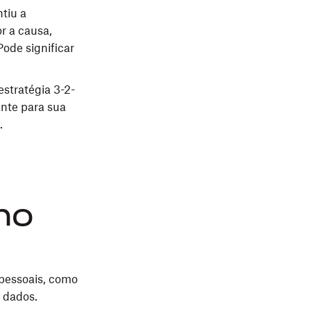
tiu a
r a causa,
ode significar
stratégia 3-2-
nte para sua
.
no
pessoais, como
 dados.