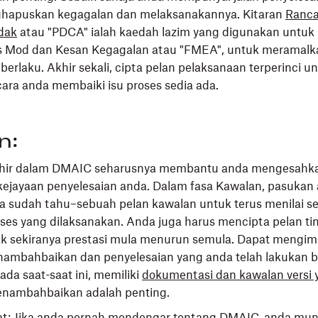
hapuskan kegagalan dan melaksanakannya. Kitaran
Ranca
dak
atau "PDCA" ialah kaedah lazim yang digunakan untuk p
sis Mod dan Kesan Kegagalan atau "FMEA", untuk meramal
erlaku. Akhir sekali, cipta pelan pelaksanaan terperinci u
ra anda membaiki isu proses sedia ada.
n:
khir dalam DMAIC seharusnya membantu anda mengesahk
ejayaan penyelesaian anda. Dalam fasa Kawalan, pasukan
 sudah tahu–sebuah pelan kawalan untuk terus menilai s
ses yang dilaksanakan. Anda juga harus mencipta pelan ti
ak sekiranya prestasi mula menurun semula. Dapat mengim
ambahbaikan dan penyelesaian yang anda telah lakukan b
 Pada saat-saat ini, memiliki
dokumentasi dan kawalan versi 
enambahbaikan adalah penting.
at: Jika anda pernah mendengar tentang DMAIC, anda mu