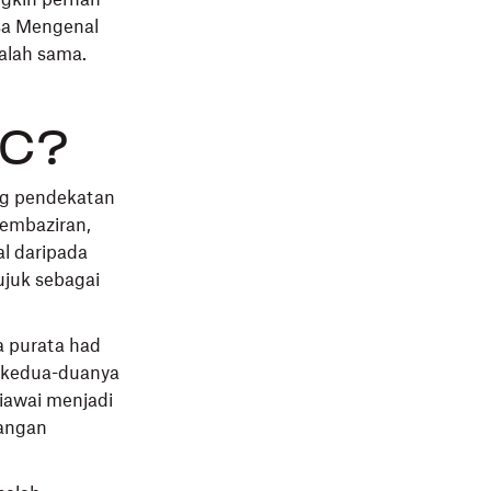
asa Mengenal
dalah sama.
IC?
g pendekatan
embaziran,
l daripada
rujuk sebagai
a purata had
n kedua-duanya
iawai menjadi
angan