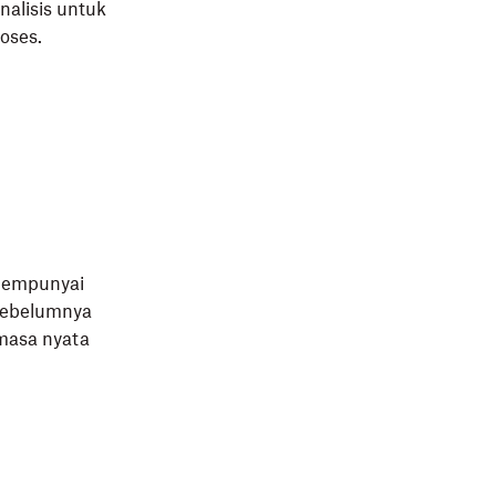
alisis untuk
oses.
 mempunyai
 sebelumnya
 masa nyata