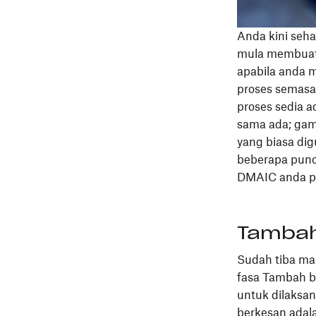
Anda kini seh
mula membuat k
apabila anda 
proses semas
proses sedia a
sama ada; gam
yang biasa dig
beberapa punc
DMAIC anda p
Tambah
Sudah tiba ma
fasa Tambah b
untuk dilaksa
berkesan
adala