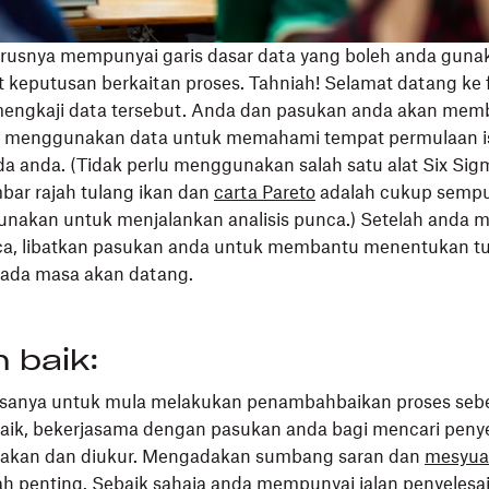
arusnya mempunyai garis dasar data yang boleh anda guna
eputusan berkaitan proses. Tahniah! Selamat datang ke fa
mengkaji data tersebut. Anda dan pasukan anda akan mem
a menggunakan data untuk memahami tempat permulaan i
da anda. (Tidak perlu menggunakan salah satu alat Six Sig
bar rajah tulang ikan dan
carta Pareto
adalah cukup sempu
unakan untuk menjalankan analisis punca.) Setelah anda m
a, libatkan pasukan anda untuk membantu menentukan t
ada masa akan datang.
 baik:
sanya untuk mula melakukan penambahbaikan proses seb
aik, bekerjasama dengan pasukan anda bagi mencari penyel
nakan dan diukur. Mengadakan sumbang saran dan
mesyua
h penting. Sebaik sahaja anda mempunyai jalan penyelesai