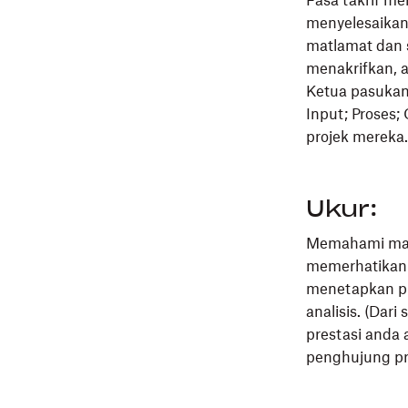
Fasa takrif m
menyelesaikann
matlamat dan 
menakrifkan, 
Ketua pasuka
Input; Proses;
projek mereka.
Ukur:
Memahami masa
memerhatikan 
menetapkan pr
analisis. (Dar
prestasi and
penghujung pr