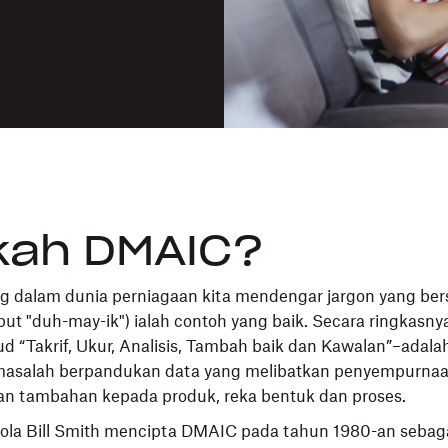
kah DMAIC?
 dalam dunia perniagaan kita mendengar jargon yang bersi
ut "duh-may-ik") ialah contoh yang baik. Secara ringkasny
d “Takrif, Ukur, Analisis, Tambah baik dan Kawalan”–adal
masalah berpandukan data yang melibatkan penyempurna
 tambahan kepada produk, reka bentuk dan proses.
rola Bill Smith mencipta DMAIC pada tahun 1980-an sebag