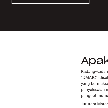
Apa
Kadang-kadang
"DMAIC" (diseb
yang bermaksu
penyelesaian 
pengoptimuman
Jurutera Moto