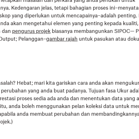
enetapkan masalah dan perkara yang anda perlukan untuk
ya. Kedengaran jelas, tetapi bahagian proses ini–menyata
skop yang diperlukan untuk mencapainya–adalah penting.
anda akan mengetahui elemen yang penting kepada kualiti,
n dan
pengurus projek
biasanya membangunkan SIPOC— P
 Output; Pelanggan–
gambar rajah
untuk pasukan atau do
lah? Hebat; mari kita gariskan cara anda akan menguku
perubahan yang anda buat padanya. Tujuan fasa Ukur ada
estasi proses sedia ada anda dan menentukan data yang 
i situ, anda boleh menggunakan pelan koleksi data untuk 
a apabila anda membuat perubahan dan membandingkanny
ojek.)