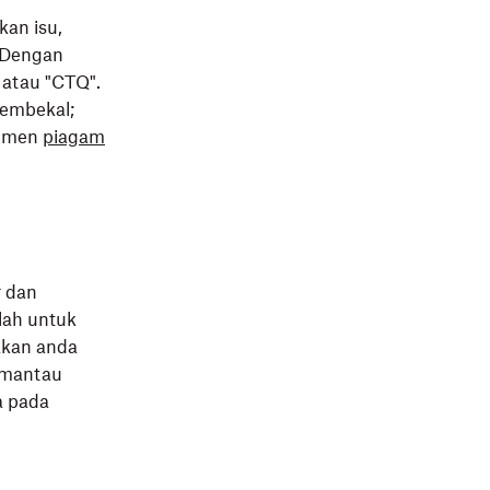
kan isu,
 Dengan
 atau "CTQ".
embekal;
kumen
piagam
r dan
lah untuk
akan anda
memantau
a pada