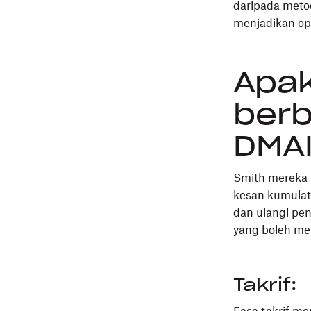
daripada meto
menjadikan op
Apak
berb
DMA
Smith mereka 
kesan kumulat
dan ulangi pen
yang boleh m
Takrif: