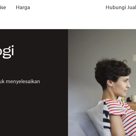
ise
Harga
Hubungi Jua
gi
uk menyelesaikan