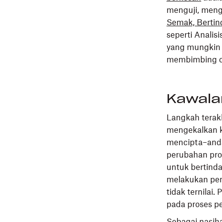
menguji, meng
Semak, Bertin
seperti Anali
yang mungkin b
membimbing ca
Kawala
Langkah tera
mengekalkan k
mencipta–anda
perubahan pro
untuk bertind
melakukan pen
tidak ternilai.
pada proses p
Sebagai nasih