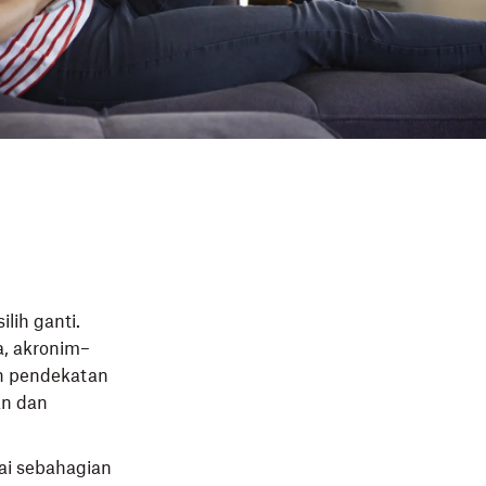
lih ganti.
a, akronim–
ah pendekatan
an dan
ai sebahagian