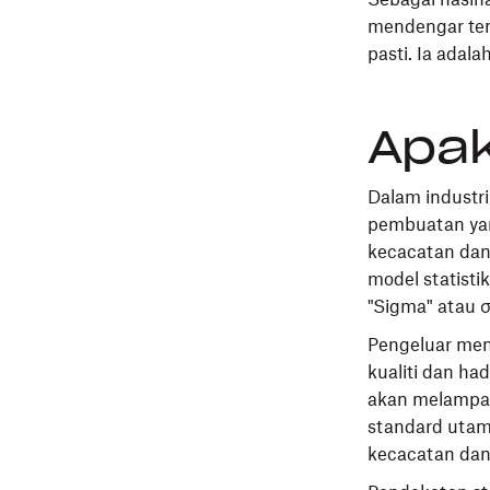
mendengar ten
pasti. Ia adal
Apak
Dalam indust
pembuatan ya
kecacatan dan
model statisti
"Sigma" atau σ
Pengeluar men
kualiti dan ha
akan melampau
standard utam
kecacatan dan