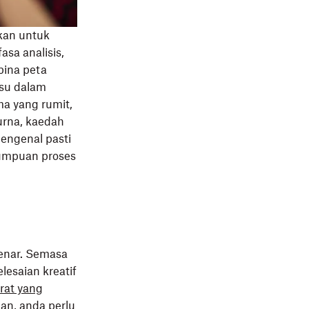
kan untuk
sa analisis,
bina peta
su dalam
ma yang rumit,
rna, kaedah
engenal pasti
umpuan proses
enar. Semasa
esaian kreatif
rat yang
an, anda perlu