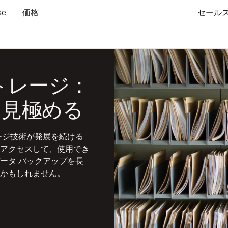
se
価格
セール
トレージ：
を見極める
ージ技術が発展を続ける
アクセスして、使用でき
ータ バックアップを長
かもしれません。