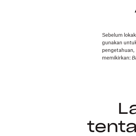
Sebelum lokaka
gunakan untuk
pengetahuan, 
memikirkan:
B
La
tent