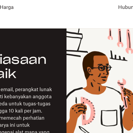
Harga
Hubun
iasaan
aik
, email, perangkat lunak
rti kebanyakan anggota
eda untuk tugas-tugas
ga 10 kali per jam.
t memecah perhatian
rya ini untuk
genai alat mana yang