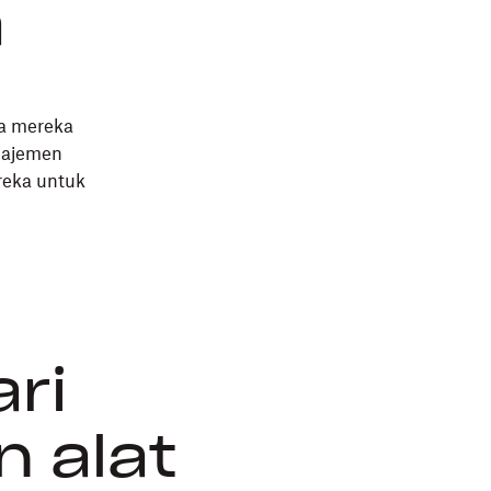
a
sa mereka
najemen
reka untuk
ari
 alat