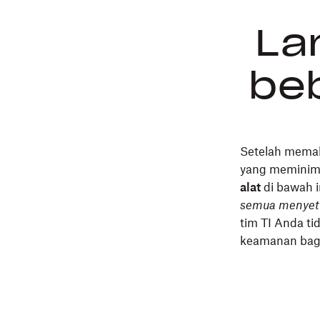
La
beb
Setelah memah
yang meminim
alat
di bawah i
semua menyetuj
tim TI Anda ti
keamanan bag