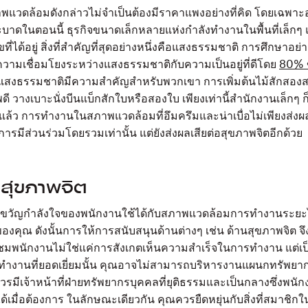
พแวดล้อมดังกล่าวไม่จำเป็นต้องมีราคาแพงอย่างที่คิด โดยเฉพาะอย
าดในตอนนี้ ธุรกิจขนาดเล็กหลายแห่งกำลังทำงานในพื้นที่เล็กๆ แม
ขที่ได้อยู่ สิ่งที่สำคัญที่สุดอย่างหนึ่งคือแสงธรรมชาติ การศึกษาอย่าง
ึงความเชื่อมโยงระหว่างแสงธรรมชาติกับความเป็นอยู่ที่ดีโดย
80% 
แสงธรรมชาติมีความสำคัญสำหรับพวกเขา การเพิ่มต้นไม้สักสองสาม
วางเบาะนั่งบีนแบ็กสักใบหรือสองใบ เพียงเท่านี้สำนักงานเล็กๆ ก็กล
แล้ว การทำงานในสภาพแวดล้อมที่อึมครึมและน่าเบื่อไม่เพียงส่ง
ารมีส่วนร่วมโดยรวมเท่านั้น แต่ยังส่งผลเสียต่อสุขภาพจิตอีกด้วย
จสุขภาพจิต
้ว ขวัญกำลังใจของพนักงานใช้ได้กับสภาพแวดล้อมการทำงานระยะไ
องคุณ ดังนั้นการให้การสนับสนุนด้านต่างๆ เช่น ด้านสุขภาพจิต จ
่นชมพนักงานไม่ใช่แค่การสังเกตเห็นความสำเร็จในการทำงาน แต่เป็น
การทำงานที่ยอดเยี่ยมนั้น คุณอาจไม่สามารถบริหารงานแผนกทรัพยา
ควรมีเจ้าหน้าที่ฝ่ายทรัพยากรบุคคลที่ยุติธรรมและเป็นกลางซึ่งพ
้เมื่อต้องการ ในลักษณะเดียวกัน คุณควรยืดหยุ่นกับสิ่งที่สมาชิกใ