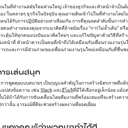
นในที่ทำงานสมัยใหม่ส่วนใหญ่ เจ้าของธุรกิจและหัวหน้าจำเป็นต้
ง ในหลายๆ ธุรกิจในปัจจุบัน คุณอาจเดินเข้าไปในที่ทำงานโดยไม่ร
คนได้รับการปฏิบัติอย่างเท่าเทียมกัน การที่คุณลดลำดับขั้นการทำ
คนทำงานของคุณจากแนวคิดที่ล้าสมัยเรื่อง “การไม่ล้ำเส้น” หรือ “
กระตุ้นให้ทุกคนแบ่งปันแนวคิดใหม่ๆ และแก้ไขปัญหาด้วยวิธีที่สร้าง
งหน้าที่ หัวหน้าควรเป็นคนที่เข้าถึงได้เหมือนกับเพื่อนร่วมงานรุ่
รถและการมีส่วนร่วมของเพื่อนร่วมงานรุ่นใหม่เหมือนกับที่ชื่นช
การเล่นสนุก
การพูดคุยแบบสบายๆ เป็นกุญแจสำคัญในการสร้างมิตรภาพที่แท้จร
้แอปส่งข้อความ เช่น
Slack
และ
อีโมจิ
ที่มีให้เลือกอยู่เล็กน้อย แม้
ดีขึ้นได้ถ้าได้รับการขับเคลื่อนโดยทีมงานที่พร้อมเสมอที่จะสร้างคว
งไปกว่านั้น อารมณ์ที่ดีจะช่วยสร้างผลงานที่ยอดเยี่ยม
มของคุณรู้ว่าพวกเขาทำได้ดี