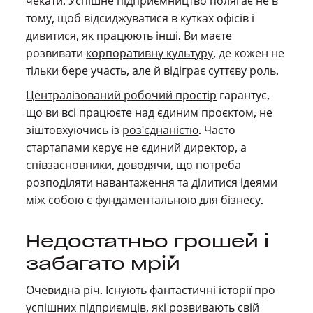
чекати. Успішне підприємництво полягає не в
тому, щоб відсиджуватися в кутках офісів і
дивитися, як працюють інші. Ви маєте
розвивати
корпоративну культуру
, де кожен не
тільки бере участь, але й відіграє суттєву роль.
Централізований робочий простір
гарантує,
що ви всі працюєте над єдиним проєктом, не
зіштовхуючись із
роз'єднаністю
. Часто
стартапами керує не єдиний директор, а
співзасновники, доводячи, що потреба
розподіляти навантаження та ділитися ідеями
між собою є фундаментальною для бізнесу.
Недостатньо грошей і
забагато мрій
Очевидна річ. Існують фантастичні історії про
успішних підприємців, які розвивають свій