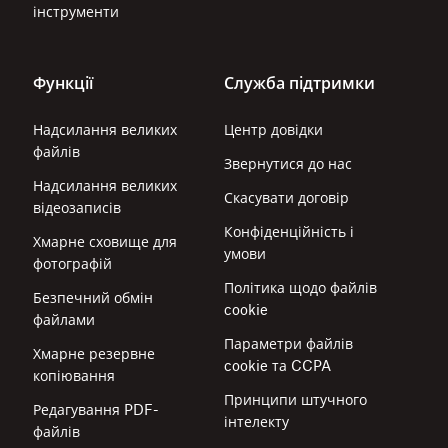
інструменти
Функції
Служба підтримки
Надсилання великих
Центр довідки
файлів
Звернутися до нас
Надсилання великих
Скасувати договір
відеозаписів
Конфіденційність і
Хмарне сховище для
умови
фотографій
Політика щодо файлів
Безпечний обмін
cookie
файлами
Параметри файлів
Хмарне резервне
cookie та CCPA
копіювання
Принципи штучного
Редагування PDF-
інтелекту
файлів