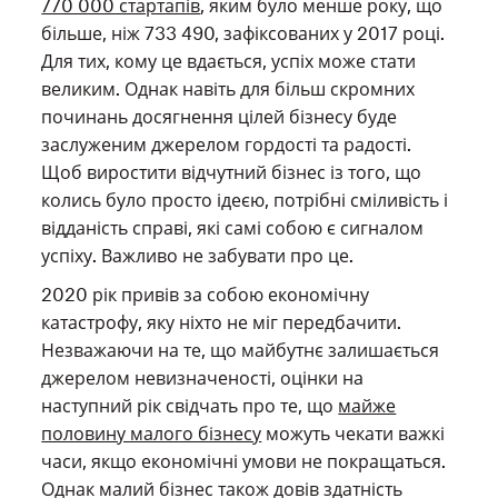
770 000 стартапів
, яким було менше року, що
більше, ніж 733 490, зафіксованих у 2017 році.
Для тих, кому це вдається, успіх може стати
великим. Однак навіть для більш скромних
починань досягнення цілей бізнесу буде
заслуженим джерелом гордості та радості.
Щоб виростити відчутний бізнес із того, що
колись було просто ідеєю, потрібні сміливість і
відданість справі, які самі собою є сигналом
успіху. Важливо не забувати про це.
2020 рік привів за собою економічну
катастрофу, яку ніхто не міг передбачити.
Незважаючи на те, що майбутнє залишається
джерелом невизначеності, оцінки на
наступний рік свідчать про те, що
майже
половину малого бізнесу
можуть чекати важкі
часи, якщо економічні умови не покращаться.
Однак малий бізнес також довів здатність