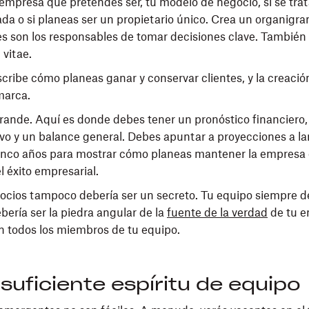
e empresa que pretendes ser, tu modelo de negocio, si se tra
ada o si planeas ser un propietario único. Crea un organigr
s son los responsables de tomar decisiones clave. También 
 vitae.
scribe cómo planeas ganar y conservar clientes, y la creació
marca.
grande. Aquí es donde debes tener un pronóstico financiero
tivo y un balance general. Debes apuntar a proyecciones a la
inco años para mostrar cómo planeas mantener la empresa e
l éxito empresarial.
ocios tampoco debería ser un secreto. Tu equipo siempre d
bería ser la piedra angular de la
fuente de la verdad
de tu 
 todos los miembros de tu equipo.
suficiente espíritu de equipo