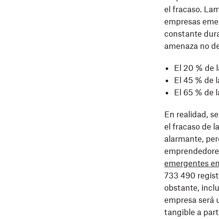
el fracaso. La
empresas emer
constante dura
amenaza no de
El 20 % de 
El 45 % de 
El 65 % de l
En realidad, s
el fracaso de 
alarmante, per
emprendedores
emergentes en
733 490 regist
obstante, incl
empresa será u
tangible a par