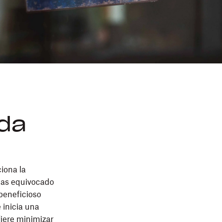
ada
iona la
has equivocado
beneficioso
 inicia una
fiere minimizar