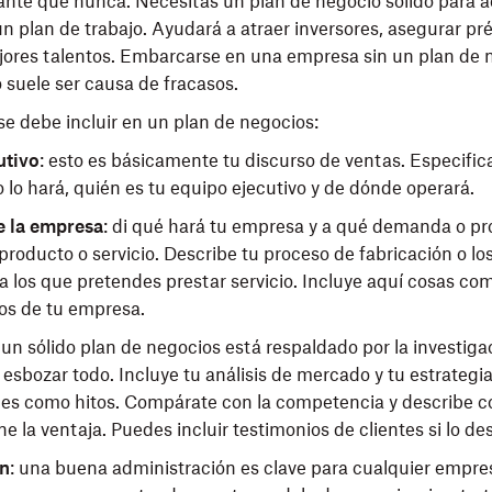
nte que nunca. Necesitas un plan de negocio sólido para 
n plan de trabajo. Ayudará a atraer inversores, asegurar pr
ejores talentos. Embarcarse en una empresa sin un plan de 
 suele ser causa de fracasos.
se debe incluir en un plan de negocios:
utivo
: esto es básicamente tu discurso de ventas. Especifica
lo hará, quién es tu equipo ejecutivo y de dónde operará.
e la empresa
: di qué hará tu empresa y a qué demanda o p
producto o servicio. Describe tu proceso de fabricación o lo
 los que pretendes prestar servicio. Incluye aquí cosas com
tos de tu empresa.
: un sólido plan de negocios está respaldado por la investiga
esbozar todo. Incluye tu análisis de mercado y tu estrategia
nes como hitos. Compárate con la competencia y describe 
e la ventaja. Puedes incluir testimonios de clientes si lo de
ón
: una buena administración es clave para cualquier empr