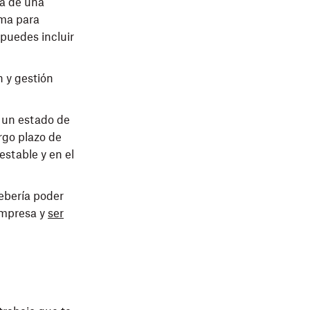
ta de una
ama para
puedes incluir
n y gestión
, un estado de
rgo plazo de
stable y en el
ebería poder
empresa y
ser