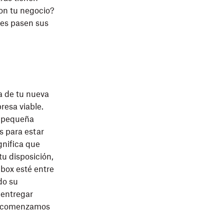
on tu negocio?
es pasen sus
ía de tu nueva
resa viable.
a pequeña
 para estar
gnifica que
tu disposición,
box esté entre
do su
 entregar
ue comenzamos