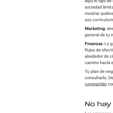
aquí el tipo d
sociedad limit
mostrar quiéne
sus curriculum
Marketing
: de
general de tu 
Finanzas
: Lo 
flujos de efec
alrededor de c
camino hacia e
Tu plan de neg
consultarlo. De
compartido
con
No hay 