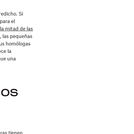
edicho. Si
para el
 la mitad de las
o, las pequeñas
sus homólogas
ce la
que una
sos
ras tienen