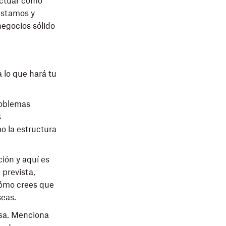
actuar como
éstamos y
negocios sólido
 lo que hará tu
roblemas
s
o la estructura
ción y aquí es
 prevista,
cómo crees que
seas.
esa. Menciona