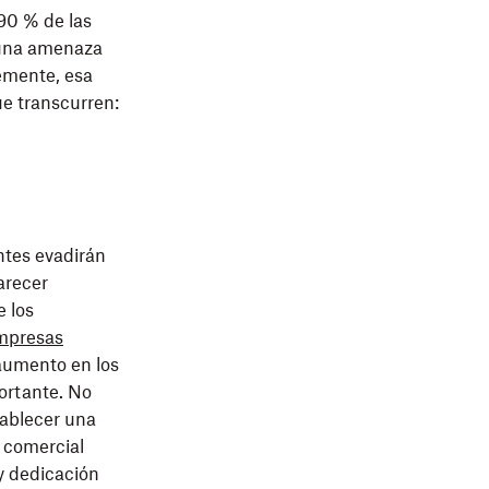
 90 % de las
 una amenaza
emente, esa
e transcurren:
ntes evadirán
arecer
 los
mpresas
aumento en los
portante. No
tablecer una
 comercial
 y dedicación