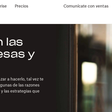
rise
Precios
Comunícate con ventas
 las
sas y
r a hacerlo, tal vez te
lgunas de las razones
y las estrategias que