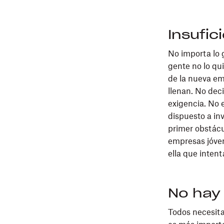
Insufic
No importa lo g
gente no lo qu
de la nueva em
llenan. No dec
exigencia. No e
dispuesto a inv
primer obstácu
empresas jóve
ella que inten
No hay
Todos necesita