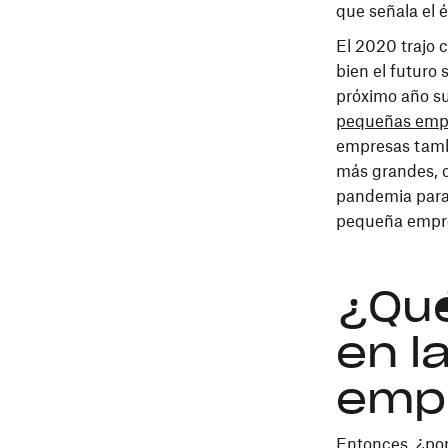
que señala el é
El 2020 trajo 
bien el futuro
próximo año su
pequeñas emp
empresas tamb
más grandes, c
pandemia para 
pequeña empre
¿Qué
en l
emp
Entonces, ¿po