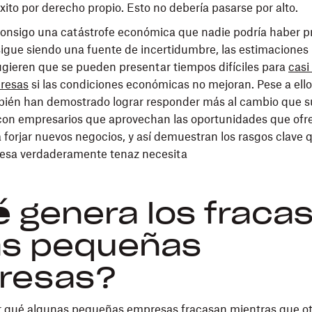
xito por derecho propio. Esto no debería pasarse por alto.
consigo una catástrofe económica que nadie podría haber pr
 sigue siendo una fuente de incertidumbre, las estimaciones 
gieren que se pueden presentar tiempos difíciles para
casi
resas
si las condiciones económicas no mejoran. Pese a ell
ién han demostrado lograr responder más al cambio que 
on empresarios que aprovechan las oportunidades que ofre
forjar nuevos negocios, y así demuestran los rasgos clave 
sa verdaderamente tenaz necesita
 genera los fraca
as pequeñas
resas?
r qué algunas pequeñas empresas fracasan mientras que ot