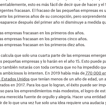
mentablemente, esto es más fácil de decir que de hacer y el
gentes fracasan. El fracaso de las pequeñas empresas es
nte los primeros años de su concepción, pero sorprendent
saparece después del primer año ni disminuye a medida qu
las empresas fracasan en los primeros dos años.
las empresas fracasan en los primeros cinco años.
as empresas fracasan en los primeros diez años.
e calcula que solo una cuarta parte de las empresas emerge
las pequeñas empresas y lo harán en el año 15. Esto puede p
o también notarás con toda certeza que no ha impedido que
 ambiciosos lo intenten. En 2019 había más de
770 000 e
 Estados Unidos
que tenían menos de un año de edad, un 
rados en 2017. Para los que lo logran, el éxito puede ser im
uso para los emprendimientos más modestos, el logro de es
na merecida fuente de orgullo y alegría. Hacer una entidad
tir de lo que una vez fue solo una idea requiere una audacia