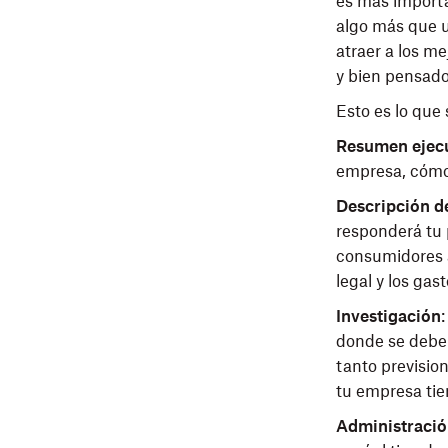
es más importa
algo más que u
atraer a los m
y bien pensado
Esto es lo que 
Resumen ejec
empresa, cómo 
Descripción d
responderá tu 
consumidores a
legal y los gas
Investigación
donde se debe 
tanto previsio
tu empresa tien
Administraci