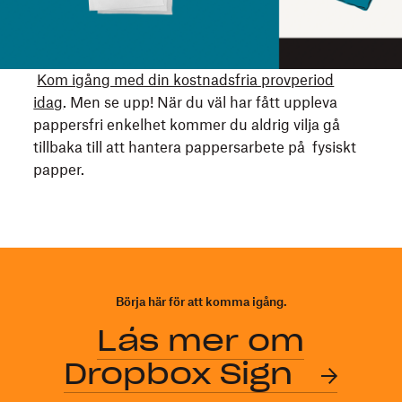
skriva
ut?
Detta
är
Kom igång med din kostnadsfria provperiod
nu
idag
. Men se upp! När du väl har fått uppleva
enklare
pappersfri enkelhet kommer du aldrig vilja gå
än
tillbaka till att hantera pappersarbete på fysiskt
någonsin
papper.
med
e-
signaturer
i
Dropbox,
genom
Börja här för att komma igång.
Dropbox
Läs mer om
Sign.
Dropbox Sign