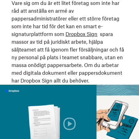
Vare sig om du är ett litet företag som inte har
råd att anställa en armé av
pappersadministratörer eller ett större företag
som inte har tid för det kan en smart e-
signaturplattform som
Dropbox Sign
spara
massor av tid på juridiskt arbete, hjälpa
säljteamet att få igenom fler försäljningar och få
ny personal på plats i teamet snabbare, utan en
massa onödigt pappersarbete. Om du arbetar
med digitala dokument eller pappersdokument
har Dropbox Sign allt du behöver.
Vill
du
signera
en
PDF
utan
att