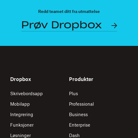
Redd teamet ditt fra utmattelse
Prøv Dropbox
Dropbox
Produkter
Skrivebordsapp
Plus
Mobilapp
Professional
Integrering
Business
Funksjoner
Enterprise
Løsninger
Dash