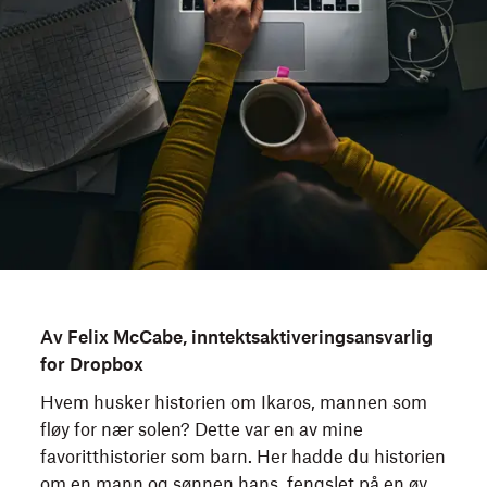
Av Felix McCabe, inntektsaktiveringsansvarlig
for Dropbox
Hvem husker historien om Ikaros, mannen som
fløy for nær solen? Dette var en av mine
favoritthistorier som barn. Her hadde du historien
om en mann og sønnen hans, fengslet på en øy,