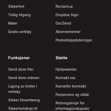
Sikkerhet
Reclaim.ai
Tidlig tilgang
Dropbox Sign
Maler
DocSend
Gratis verktøy
Abonnementer
Produktoppdateringer
Funksjoner
Støtte
Send store filer
Hjelpesenter
Send store videoer
Kontakt oss
Laging av bilder i
Kanseller kontrakt
nettsky
Personvern og vilkår
Sikker filoverføring
Retningslinjer for
Sikkerhetskopi til
informasjonskapsler