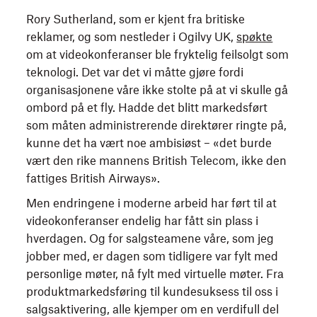
Rory Sutherland, som er kjent fra britiske
reklamer, og som nestleder i Ogilvy UK,
spøkte
om at videokonferanser ble fryktelig feilsolgt som
teknologi. Det var det vi måtte gjøre fordi
organisasjonene våre ikke stolte på at vi skulle gå
ombord på et fly. Hadde det blitt markedsført
som måten administrerende direktører ringte på,
kunne det ha vært noe ambisiøst – «det burde
vært den rike mannens British Telecom, ikke den
fattiges British Airways».
Men endringene i moderne arbeid har ført til at
videokonferanser endelig har fått sin plass i
hverdagen. Og for salgsteamene våre, som jeg
jobber med, er dagen som tidligere var fylt med
personlige møter, nå fylt med virtuelle møter. Fra
produktmarkedsføring til kundesuksess til oss i
salgsaktivering, alle kjemper om en verdifull del