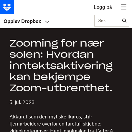
Logg på
Søk
Opplev Dropbox
Zooming for nær
solen: Hvordan
inntektsaktivering
kan bekjempe
Zoom-utbrenthet.
5. jul. 2023
Akkurat som den mytiske Ikaros, står
fjernarbeidere overfor en farefull skjebne:
videokonferanser. Hent inspirasjon fra TV for å