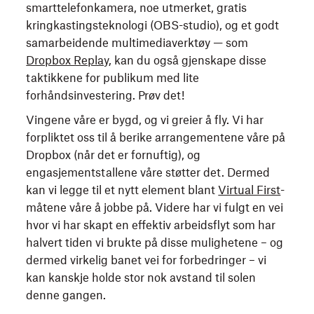
smarttelefonkamera, noe utmerket, gratis
kringkastingsteknologi (OBS-studio), og et godt
samarbeidende multimediaverktøy — som
Dropbox Replay
, kan du også gjenskape disse
taktikkene for publikum med lite
forhåndsinvestering. Prøv det!
Vingene våre er bygd, og vi greier å fly. Vi har
forpliktet oss til å berike arrangementene våre på
Dropbox (når det er fornuftig), og
engasjementstallene våre støtter det. Dermed
kan vi legge til et nytt element blant
Virtual First
-
måtene våre å jobbe på. Videre har vi fulgt en vei
hvor vi har skapt en effektiv arbeidsflyt som har
halvert tiden vi brukte på disse mulighetene – og
dermed virkelig banet vei for forbedringer – vi
kan kanskje holde stor nok avstand til solen
denne gangen.