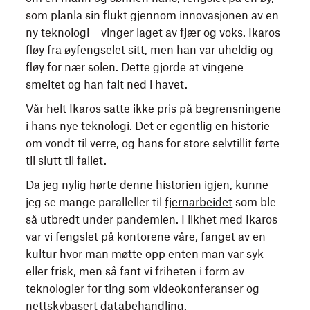
som planla sin flukt gjennom innovasjonen av en
ny teknologi – vinger laget av fjær og voks. Ikaros
fløy fra øyfengselet sitt, men han var uheldig og
fløy for nær solen. Dette gjorde at vingene
smeltet og han falt ned i havet.
Vår helt Ikaros satte ikke pris på begrensningene
i hans nye teknologi. Det er egentlig en historie
om vondt til verre, og hans for store selvtillit førte
til slutt til fallet.
Da jeg nylig hørte denne historien igjen, kunne
jeg se mange paralleller til
fjernarbeidet
som ble
så utbredt under pandemien. I likhet med Ikaros
var vi fengslet på kontorene våre, fanget av en
kultur hvor man møtte opp enten man var syk
eller frisk, men så fant vi friheten i form av
teknologier for ting som videokonferanser og
nettskybasert databehandling.