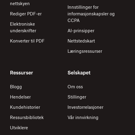
nettskyen
Innstillinger for
Rediger PDF-er
informasjonskapsler og
CCPA
Elektroniske
underskrifter
AI-prinsipper
Konverter til PDF
Nettstedskart
Læringsressurser
Ressurser
Selskapet
Blogg
Om oss
Hendelser
Stillinger
Kundehistorier
Investorrelasjoner
Ressursbibliotek
Vår innvirkning
Utviklere