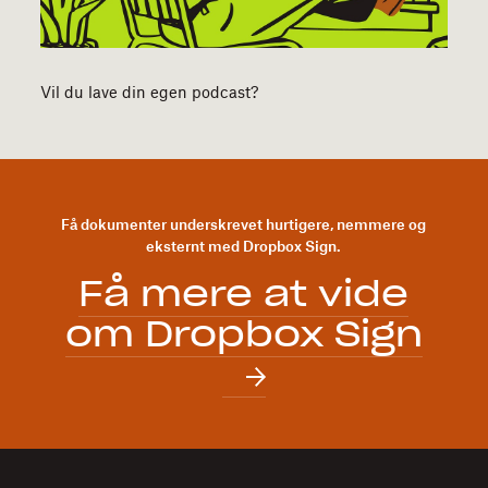
Vil du lave din egen podcast?
Få dokumenter underskrevet hurtigere, nemmere og
eksternt med Dropbox Sign.
Få mere at vide
om Dropbox Sign