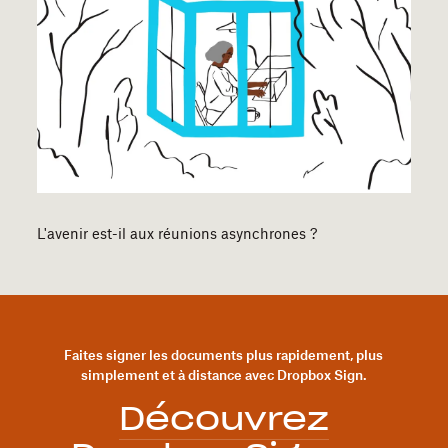
L'avenir est-il aux réunions asynchrones ?
Faites signer les documents plus rapidement, plus
simplement et à distance avec Dropbox Sign.
Découvrez