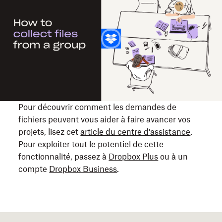
comment
collecter
des
fichiers
auprès
d'un
grand
nombre
de
Pour découvrir comment les demandes de
personnes
fichiers peuvent vous aider à faire avancer vos
grâce
projets, lisez cet
article du centre d’assistance
.
à
Pour exploiter tout le potentiel de cette
sa
fonctionnalité, passez à
Dropbox Plus
ou à un
fonctionnalité
compte
Dropbox Business
.
de
demande
de
fichiers.