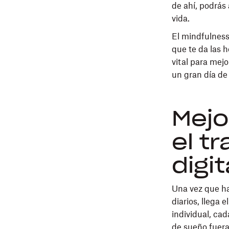
de ahí, podrás
vida.
El mindfulness 
que te da las 
vital para mejo
un gran día de 
Mejo
el t
digi
Una vez que h
diarios, llega
individual, ca
de sueño fuera