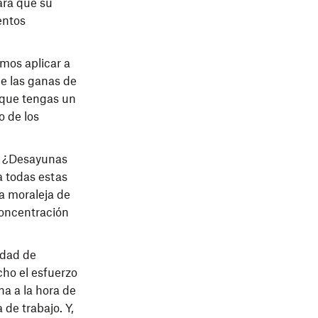
ara que su
entos
mos aplicar a
ue las ganas de
r que tengas un
o de los
o? ¿Desayunas
a todas estas
La moraleja de
concentración
idad de
cho el esfuerzo
na a la hora de
de trabajo. Y,