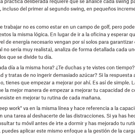
La práctica deliberada requiere que se analice cada swing p
, incluso del primer al segundo swing, en pequeños increm
e trabajar no es como estar en un campo de golf, pero pode
xtos la misma lógica. En lugar de ir a la oficina y esperar q
ivel de energía necesario vengan por sí solos para garantiza
al no sería muy realista), analiza de forma detallada cada un
os que se divide tu día.
ada día a la misma hora? ¿Te duchas y te vistes con tiemp
ad y tratas de no ingerir demasiado azúcar? Si la respuesta 
o, tienes que empezar a mejorar por ahí. Es así de simple. 
ue la mejor manera de empezar a mejorar tu capacidad de 
consiste en mejorar tu rutina de cada mañana.
eep work" va en la misma línea y hace referencia a la capac
n una tarea al deshacerte de las distracciones. Si ya has he
sultar tu móvil antes de irte a dormir y has mejorado tu ruti
 puedes aplicar este mismo enfoque a la gestión de la carga 