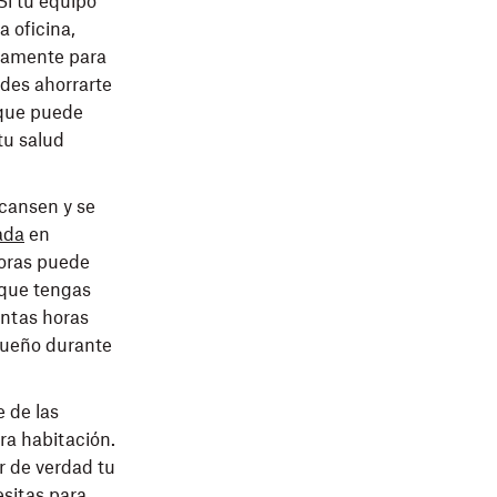
Si tu equipo
a oficina,
nuamente para
edes ahorrarte
 que puede
tu salud
cansen y se
ada
en
horas puede
 que tengas
antas horas
 sueño durante
 de las
tra habitación.
r de verdad tu
esitas para