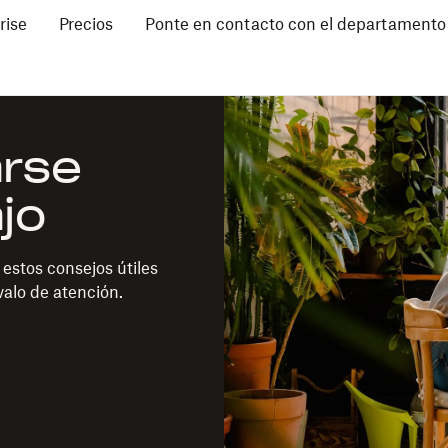
rise
Precios
Ponte en contacto con el departamento
rse
jo
estos consejos útiles
valo de atención.