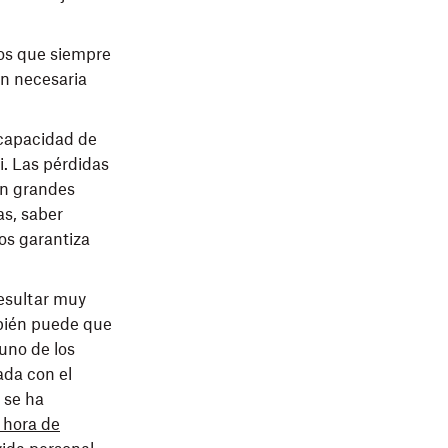
los que siempre
ón necesaria
 capacidad de
i. Las pérdidas
on grandes
s, saber
tos garantiza
esultar muy
mbién puede que
uno de los
ada con el
, se ha
 hora de