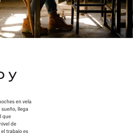
o y
 noches en vela
 sueño, llega
el que
nivel de
el trabajo es