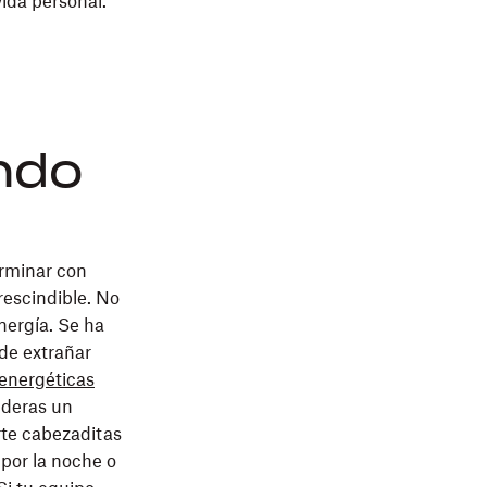
vida personal.
ndo
erminar con
escindible. No
nergía. Se ha
de extrañar
 energéticas
ideras un
rte cabezaditas
por la noche o