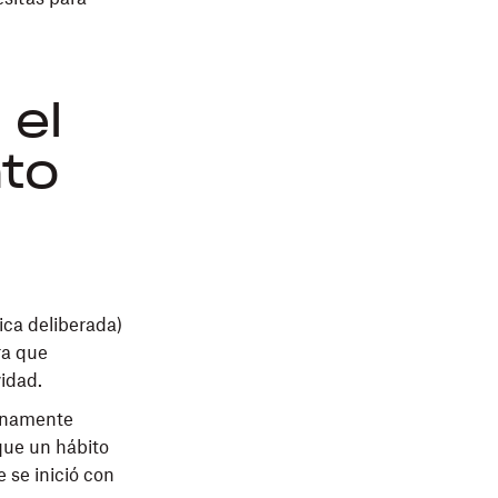
 el
to
ica deliberada)
ra que
vidad.
lenamente
que un hábito
 se inició con