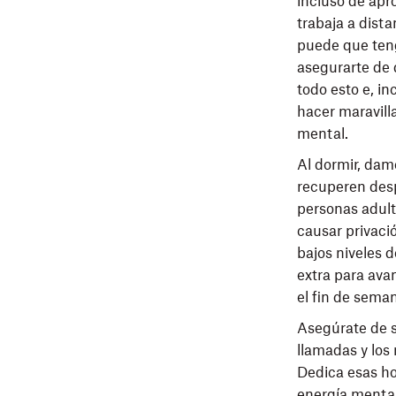
incluso de apr
trabaja a dista
puede que teng
asegurarte de 
todo esto e, i
hacer maravill
mental.
Al dormir, dam
recuperen desp
personas adult
causar privaci
bajos niveles 
extra para ava
el fin de seman
Asegúrate de 
llamadas y los 
Dedica esas ho
energía mental 