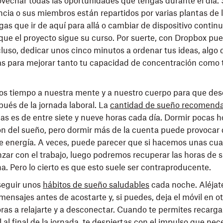
ovechar todas las oportunidades que tengas durante el día. 
ncia o sus miembros están repartidos por varias plantas de l
as que ir de aquí para allá o cambiar de dispositivo conti
que el proyecto sigue su curso. Por suerte, con Dropbox pu
ncluso, dedicar unos cinco minutos a ordenar tus ideas, algo
as para mejorar tanto tu capacidad de concentración como 
os tiempo a nuestra mente y a nuestro cuerpo para que des
ués de la jornada laboral. La
cantidad de sueño recomend
as es de entre siete y nueve horas cada día. Dormir pocas 
ón del sueño, pero dormir más de la cuenta puede provocar
de energía. A veces, puede parecer que si hacemos unas cu
nzar con el trabajo, luego podremos recuperar las horas de
a. Pero lo cierto es que esto suele ser contraproducente.
seguir unos
hábitos de sueño saludables
cada noche. Aléjate
mensajes antes de acostarte y, si puedes, deja el móvil en o
ras a relajarte y a desconectar. Cuando te permites recarga
al final de la jornada, te despiertas con el impulso que nec