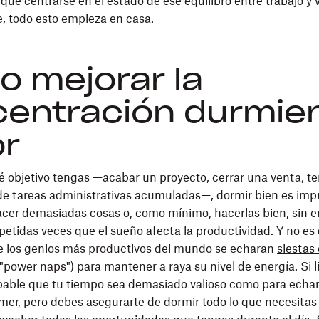
que centrarse en el estado de ese equilibro entre trabajo y 
 todo esto empieza en casa.
 mejorar la
entración durmie
r
 objetivo tengas —acabar un proyecto, cerrar una venta, t
 tareas administrativas acumuladas—, dormir bien es impr
cer demasiadas cosas o, como mínimo, hacerlas bien, sin e
etidas veces que el sueño afecta la productividad. Y no es 
 los genios más productivos del mundo se echaran
siestas
"power naps") para mantener a raya su nivel de energía. Si l
bable que tu tiempo sea demasiado valioso como para echa
er, pero debes asegurarte de dormir todo lo que necesitas 