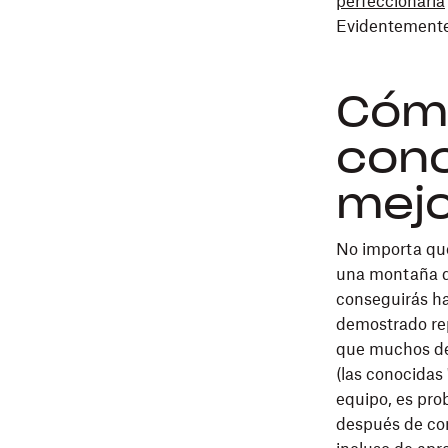
perfeccionarla
Evidentemente,
Cómo
conc
mejo
No importa qué
una montaña de
conseguirás ha
demostrado rep
que muchos de
(las conocidas 
equipo, es pro
después de com