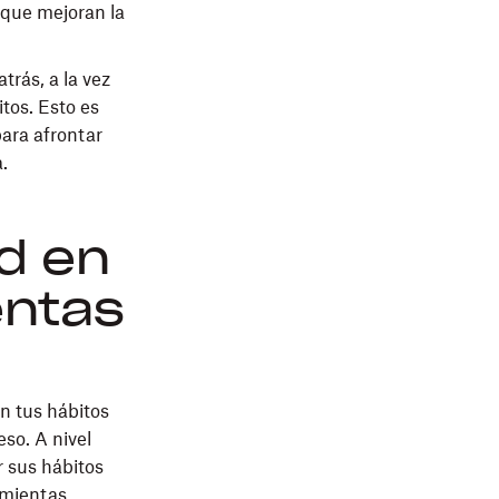
 que mejoran la
trás, a la vez
tos. Esto es
para afrontar
.
ad en
entas
n tus hábitos
so. A nivel
r sus hábitos
amientas