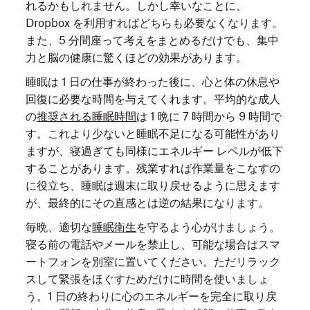
れるかもしれません。しかし幸いなことに、
Dropbox を利用すればどちらも必要なくなります。
また、5 分間座って考えをまとめるだけでも、集中
力と脳の健康に驚くほどの効果があります。
睡眠は 1 日の仕事が終わった後に、心と体の休息や
回復に必要な時間を与えてくれます。平均的な成人
の
推奨される睡眠時間
は 1 晩に 7 時間から 9 時間で
す。これより少ないと睡眠不足になる可能性があり
ますが、寝過ぎても同様にエネルギー レベルが低下
することがあります。残業すれば作業量をこなすの
に役立ち、睡眠は週末に取り戻せるように思えます
が、最終的にその直感とは逆の結果になります。
毎晩、適切な
睡眠衛生
を守るよう心がけましょう。
寝る前の電話やメールを禁止し、可能な場合はスマ
ートフォンを別室に置いてください。ただリラック
スして緊張をほぐすためだけに時間を使いましょ
う。1 日の終わりに心のエネルギーを完全に取り戻