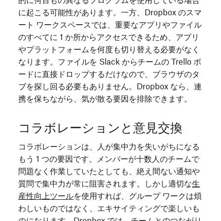
的に何百もの異なるプログラムを使用している場合
に起こる可能性があります。一方、Dropbox のスマ
ート ワークスペースでは、重要なアプリやファイル
のすべてに 1 か所からアクセスできるため、アプリ
やプラットフォームを何度も切り替える必要がなく
なります。ファイルを Slack からチームの Trello ボ
ードに直接ドロップするだけなので、ブラウザのタ
ブを探し回る必要もありません。Dropbox なら、連
携を保ちながら、気が散る要因を排除できます。
コラボレーションと意見交換
コラボレーションは、人が集中力を失いがちになる
もう 1 つの要因です。メンバーが十数人のチームで
問題なく作業していたとしても、絶え間ない通知や
質問で集中力が常に阻害されます。しかし適切な
生
産性向上ツール
を使用すれば、グループ ワークは煩
わしいものではなく、エキサイティングで楽しいも
のになります。Dropbox では、チームとのつながり