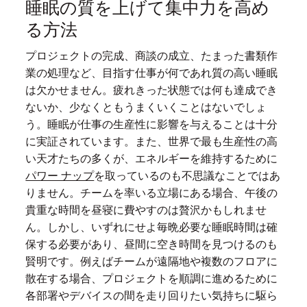
睡眠の質を上げて集中力を高め
る方法
プロジェクトの完成、商談の成立、たまった書類作
業の処理など、目指す仕事が何であれ質の高い睡眠
は欠かせません。疲れきった状態では何も達成でき
ないか、少なくともうまくいくことはないでしょ
う。睡眠が仕事の生産性に影響を与えることは十分
に実証されています。また、世界で最も生産性の高
い天才たちの多くが、エネルギーを維持するために
パワー ナップ
を取っているのも不思議なことではあ
りません。チームを率いる立場にある場合、午後の
貴重な時間を昼寝に費やすのは贅沢かもしれませ
ん。しかし、いずれにせよ毎晩必要な睡眠時間は確
保する必要があり、昼間に空き時間を見つけるのも
賢明です。例えばチームが遠隔地や複数のフロアに
散在する場合、プロジェクトを順調に進めるために
各部署やデバイスの間を走り回りたい気持ちに駆ら