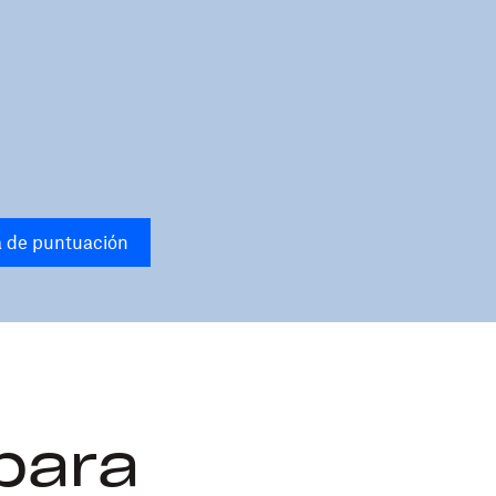
a de puntuación
para