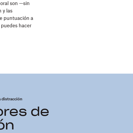
boral son —sin
 y las
de puntuación a
e puedes hacer
a distracción
ores de
ón