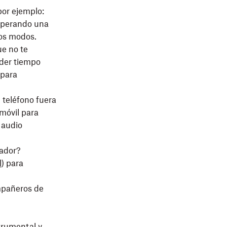
por ejemplo:
esperando una
dos modos.
ue no te
rder tiempo
 para
 teléfono fuera
 móvil para
 audio
rador?
l
) para
mpañeros de
trumental y