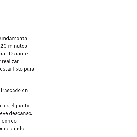
 fundamental
e 20 minutos
oral. Durante
 realizar
star listo para
nfrascado en
o es el punto
reve descanso.
 correo
aber cuándo