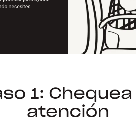
ando necesites
so 1: Chequea
atención