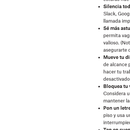
Silencia tod
Slack, Goog
llamada impo
Sé más ast
permita vaga
valioso. (No
asegurarte 
Mueve tu di
de alcance p
hacer tu tra
desactivado
Bloquea tu v
Considera u
mantener la
Pon un letr
piso y usa u
interrumpie
Ten en cuen