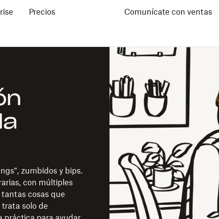
rise
Precios
Comunícate con ventas
ón
da
ings", zumbidos y bips.
rias, con múltiples
 tantas cosas que
trata solo de
ta práctica para ayudar