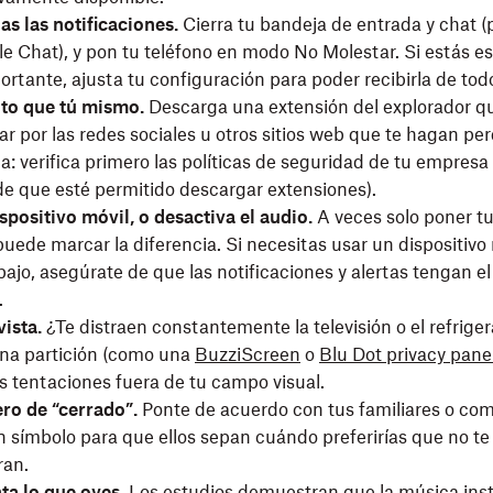
as las notificaciones.
Cierra tu bandeja de entrada y chat (
le Chat), y pon tu teléfono en modo No Molestar. Si estás 
rtante, ajusta tu configuración para poder recibirla de to
uto que tú mismo.
Descarga una extensión del explorador q
r por las redes sociales u otros sitios web que te hagan pe
ta: verifica primero las políticas de seguridad de tu empresa
de que esté permitido descargar extensiones).
spositivo móvil, o desactiva el audio.
A veces solo poner tu
uede marcar la diferencia. Si necesitas usar un dispositivo
bajo, asegúrate de que las notificaciones y alertas tengan el
.
ista.
¿Te distraen constantemente la televisión o el refrige
na partición (como una
BuzziScreen
o
Blu Dot
p
rivacy
p
ane
s tentaciones fuera de tu campo visual.
ero de “cerrado”.
Ponte de acuerdo con tus familiares o co
n símbolo para que ellos sepan cuándo preferirías que no te
ran.
ta lo que oyes.
Los estudios demuestran que la música ins