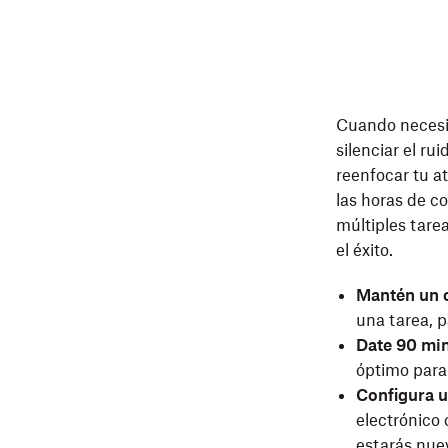
Cuando necesit
silenciar el r
reenfocar tu a
las horas de co
múltiples tarea
el éxito.
Mantén un c
una tarea, 
Date 90 min
óptimo para
Configura u
electrónico
estarás nue