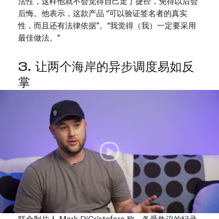
的
法性，这样他就不会觉得自己走了捷径，免得以后会
访
邻
后悔。他表示，这款产品 “可以验证签名者的真实
居，
性，而且还有法律依据”。“我觉得（我）一定要采用
是
最佳做法。”
个
怪
3. 让两个海岸的异步调度易如反
小
掌
孩，
2023
对
年
太
圣
空
丹
很
斯
着
电
迷，
影
他
节
认
《Pretty
为
Baby》
自
的