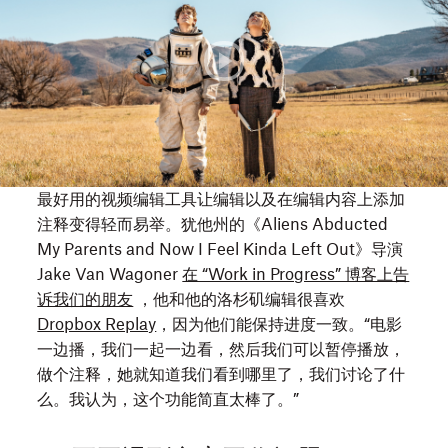
向
的
少
年
记
者
Itsy
在
最好用的视频编辑工具让编辑以及在编辑内容上添加
她
注释变得轻而易举。犹他州的《Aliens Abducted
的
My Parents and Now I Feel Kinda Left Out》导演
家
Jake Van Wagoner
在 “Work in Progress” 博客上告
人
诉我们的朋友
，他和他的洛杉矶编辑很喜欢
搬
Dropbox Replay
，因为他们能保持进度一致。“电影
到
一边播，我们一起一边看，然后我们可以暂停播放，
一
做个注释，她就知道我们看到哪里了，我们讨论了什
个
么。我认为，这个功能简直太棒了。”
小
镇