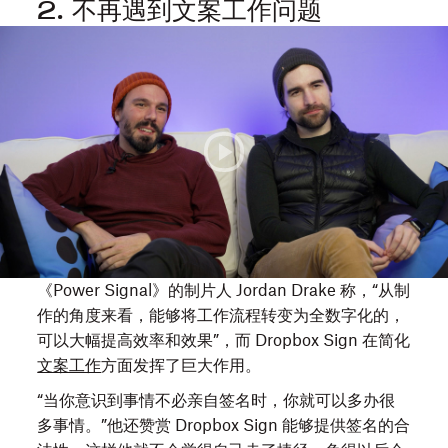
2. 不再遇到文案工作问题
后
2023
一
年
度
圣
很
丹
痛
斯
苦，
电
她
影
与
节
Calvin
《Power
成
Signal》
为
的
《Power Signal》的制片人 Jordan Drake 称，“从制
了
Zach
作的角度来看，能够将工作流程转变为全数字化的，
好
Kuperstein
可以大幅提高效率和效果”，而 Dropbox Sign 在简化
友。
和
文案工作
方面发挥了巨大作用。
Calvin
Jordan
是
“当你意识到事情不必亲自签名时，你就可以多办很
Drake
她
多事情。”他还赞赏 Dropbox Sign 能够提供签名的合
采