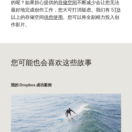
的
的呢？如果担心提供的
存储空间
不断减少会让您无法
老
最好地完成创作工作，您大可打消疑虑。我们有 5
TB
师
以上的存储空间
供您使用
。您可以将全副精力投入创
(Eugenio
作影片。
Derbez)
尝
试
了
一
您可能也会喜欢这些故事
种
全
新
我的 Dropbox 成功案例
的
方
法
来
打
破