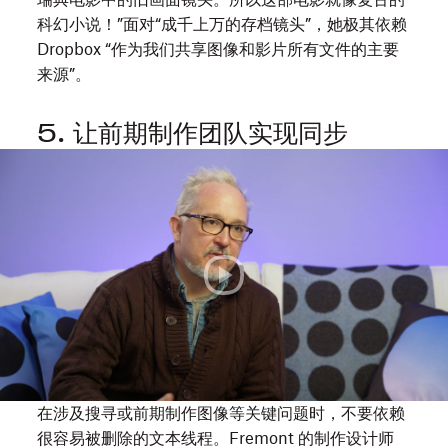
起
科幻小说！”面对“成千上万的存档镜头”，她极其依赖
踏
Dropbox “作为我们共享图像和影片所有文件的主要
上
来源”。
了
寻
5. 让前期制作团队实现同步
找
Calvin
2023
父
年
母
圣
的
丹
旅
斯
程。
电
影
节
《Fremont》
的
Rob
在涉及搜寻或前期制作图像等关键问题时，不要依赖
Riutta
很容易被删除的文本线程。Fremont 的制作设计师