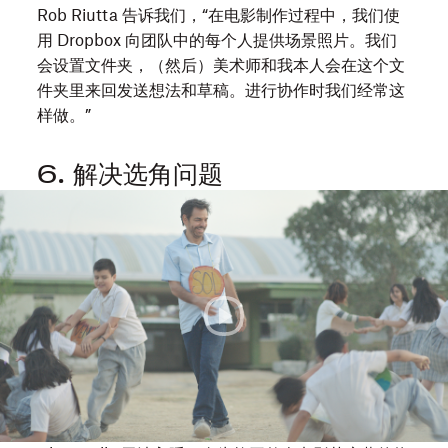
采
Rob Riutta 告诉我们，“在电影制作过程中，我们使
访
用 Dropbox 向团队中的每个人提供场景照片。我们
会设置文件夹，（然后）美术师和我本人会在这个文
件夹里来回发送想法和草稿。进行协作时我们经常这
样做。”
6. 解决选角问题
在
一
座
饱
受
忽
视、
腐
败
和