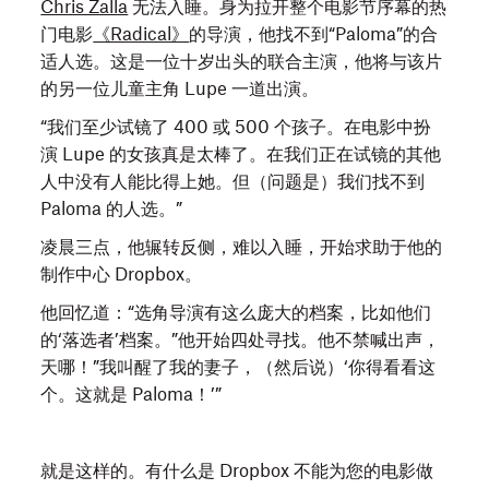
暴
Chris Zalla
无法入睡。身为拉开整个电影节序幕的热
力
门电影
《Radical》
的导演，他找不到“Paloma”的合
困
适人选。这是一位十岁出头的联合主演，他将与该片
扰
的另一位儿童主角 Lupe 一道出演。
的
“我们至少试镜了 400 或 500 个孩子。在电影中扮
墨
演 Lupe 的女孩真是太棒了。在我们正在试镜的其他
西
人中没有人能比得上她。但（问题是）我们找不到
哥
Paloma 的人选。”
边
凌晨三点，他辗转反侧，难以入睡，开始求助于他的
境
制作中心 Dropbox。
城
镇，
他回忆道：“选角导演有这么庞大的档案，比如他们
一
的‘落选者’档案。”他开始四处寻找。他不禁喊出声，
位
天哪！”我叫醒了我的妻子，（然后说）‘你得看看这
心
个。这就是 Paloma！’”
情
沮
丧
就是这样的。有什么是 Dropbox 不能为您的电影做