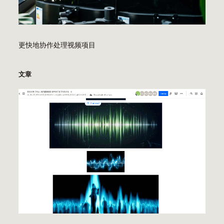
他
们
的
天
更快地协作处理视频项目
赋。
根
文章
据
真
实
故
事
改
编。