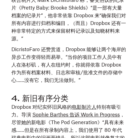
联合制片人 Mark DiCristofaro 称，备受热议的纪录
己
Mark
片《Pretty Baby: Brooke Shields》“是一部有大量
的
DiCristofaro
档案的纪录片”，他非常依靠 Dropbox 来“确保我们对
父
采
所有内容进行归档和编目，（而且）Dropbox 还有一
母
访
种非常特定的方式来保留材料记录以及知晓材料来
是
源。”
被
外
DicristoFaro 还赞赏道，Dropbox 能够让两个海岸的
星
异步工作变得轻而易举。“当你的项目工作人员中有
人
人在洛杉矶，有人在纽约时，你就得依靠 Dropbox
绑
作为所有档案材料、日志和审核/批准文件的存储中
架
心……没有它，我们无法做到。”
了，
于
4. 新旧有序分类
是
Dropbox 对纪实怀旧风格的
电影制片人
特别有吸引
Itsy
力。导演
Sophie Barthes 告诉 Work in Progress
，
和
尽管她的新电影《The Pod Generation》“具有未来
他
感……但是在所有录制内容上，我们使用了 80 年代
一
瑞典电影中的旧画面镜头。所以这部电影就像复古的