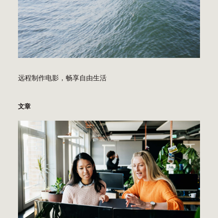
学
生
的
冷
漠，
释
放
远程制作电影，畅享自由生活
他
们
文章
的
好
奇
心、
潜
力……
甚
至
是