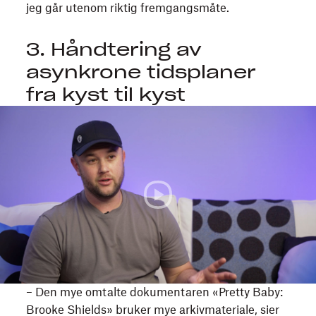
jeg går utenom riktig fremgangsmåte.
3. Håndtering av
asynkrone tidsplaner
fra kyst til kyst
Mark
DiCristofaro,
Pretty
Baby-
intervju,
Sundance
2023
– Den mye omtalte dokumentaren «Pretty Baby:
Brooke Shields» bruker mye arkivmateriale, sier