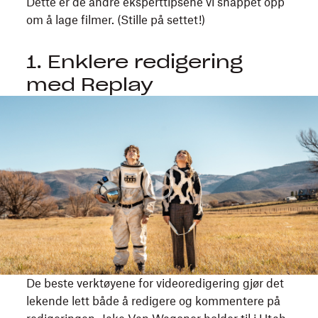
Dette er de andre eksperttipsene vi snappet opp
om å lage filmer. (Stille på settet!)
1. Enklere redigering
med Replay
Tenåringen
og
journalistspiren
Itsy
føler
seg
elendig
etter
at
familien
flyttet
De beste verktøyene for videoredigering gjør det
til
lekende lett både å redigere og kommentere på
en