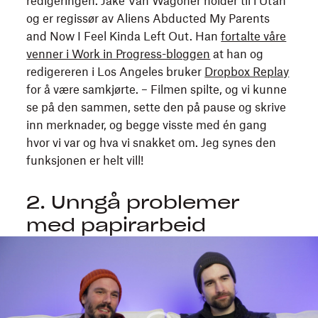
redigeringen. Jake Van Wagoner holder til i Utah
liten
og er regissør av Aliens Abducted My Parents
by.
and Now I Feel Kinda Left Out. Han
fortalte våre
Hun
venner i Work in Progress-bloggen
at han og
blir
redigereren i Los Angeles bruker
Dropbox Replay
venn
for å være samkjørte. – Filmen spilte, og vi kunne
med
se på den sammen, sette den på pause og skrive
Calvin,
inn merknader, og begge visste med én gang
den
hvor vi var og hva vi snakket om. Jeg synes den
merkelige
funksjonen er helt vill!
naboen
som
2. Unngå problemer
er
med papirarbeid
besatt
Zach
av
Kuperstein
verdensrommet
og
og
Jordan
som
Drake