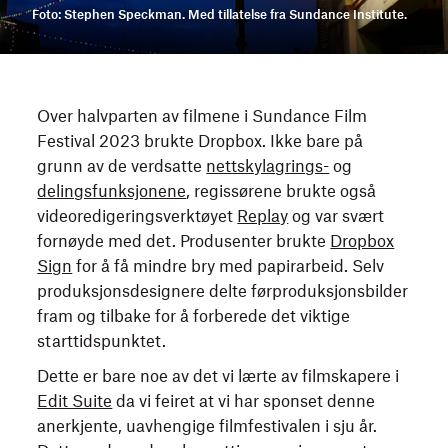
Foto: Stephen Speckman. Med tillatelse fra Sundance Institute.
Over halvparten av filmene i Sundance Film
Festival 2023 brukte Dropbox. Ikke bare på
grunn av de verdsatte
nettskylagrings-
og
delingsfunksjonene
, regissørene brukte også
videoredigeringsverktøyet
Replay
og var svært
fornøyde med det. Produsenter brukte
Dropbox
Sign
for å få mindre bry med papirarbeid. Selv
produksjonsdesignere delte førproduksjonsbilder
fram og tilbake for å forberede det viktige
starttidspunktet.
Dette er bare noe av det vi lærte av filmskapere i
Edit Suite
da vi feiret at vi har sponset denne
anerkjente, uavhengige filmfestivalen i sju år.