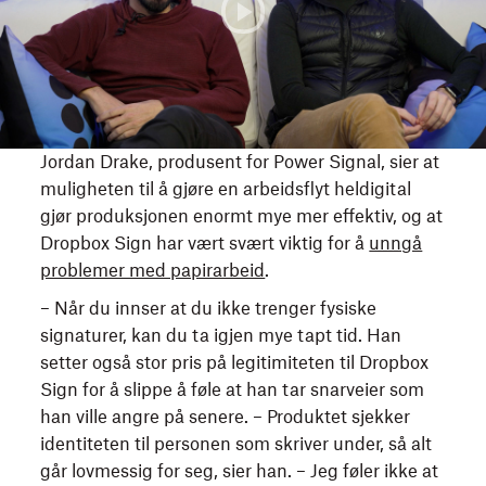
tror
Power,
at
Signal-
foreldrene
intervju,
hans
Sundance
ble
2023
bortført
Jordan Drake, produsent for Power Signal, sier at
av
muligheten til å gjøre en arbeidsflyt heldigital
romvesener,
gjør produksjonen enormt mye mer effektiv, og at
og
Dropbox Sign har vært svært viktig for å
unngå
blir
problemer med papirarbeid
.
med
ham
– Når du innser at du ikke trenger fysiske
på
signaturer, kan du ta igjen mye tapt tid. Han
reisen
setter også stor pris på legitimiteten til Dropbox
for
Sign for å slippe å føle at han tar snarveier som
å
han ville angre på senere. – Produktet sjekker
finne
identiteten til personen som skriver under, så alt
dem.
går lovmessig for seg, sier han. – Jeg føler ikke at