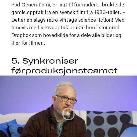
Pod Generation», er lagt til framtiden... brukte de
gamle opptak fra en svensk film fra 1980-tallet. –
Det er en slags retro-vintage science fiction! Med
timevis med arkivopptak brukte hun i stor grad
Dropbox som hovedkilde for å dele alle bilder og
filer for filmen.
5. Synkroniser
førproduksjonsteamet
Rob
Riutta,
Fremont-
intervju,
Sundance
2023