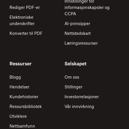
Innstillinger for
Rediger PDF-er
informasjonskapsler og
CCPA
Elektroniske
underskrifter
AI-prinsipper
Konverter til PDF
Nettstedskart
Læringsressurser
Ressurser
Selskapet
Blogg
Om oss
Hendelser
Stillinger
Kundehistorier
Investorrelasjoner
Ressursbibliotek
Vår innvirkning
Utviklere
Nettsamfunn