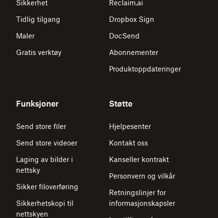
Sikkerhet
Reclaim.ai
Tidlig tilgang
Dropbox Sign
Maler
DocSend
Gratis verktøy
Abonnementer
Produktoppdateringer
Funksjoner
Støtte
Send store filer
Hjelpesenter
Send store videoer
Kontakt oss
Laging av bilder i
Kanseller kontrakt
nettsky
Personvern og vilkår
Sikker filoverføring
Retningslinjer for
Sikkerhetskopi til
informasjonskapsler
nettskyen