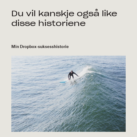
geniale.
Basert
Du vil kanskje også like
på
disse historiene
en
sann
historie.
Min Dropbox-suksesshistorie