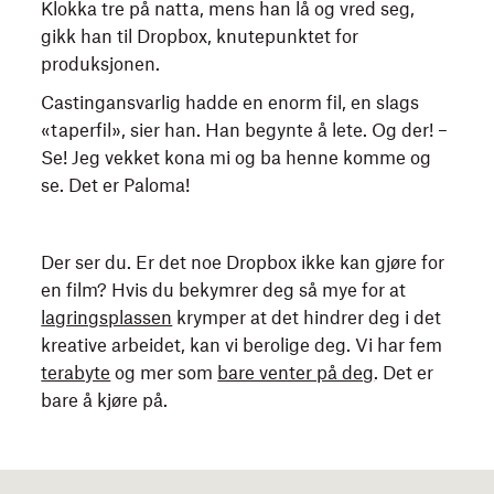
Klokka tre på natta, mens han lå og vred seg,
metode
gikk han til Dropbox, knutepunktet for
for
produksjonen.
å
bryte
Castingansvarlig hadde en enorm fil, en slags
elevenes
«taperfil», sier han. Han begynte å lete. Og der! –
apati
Se! Jeg vekket kona mi og ba henne komme og
og
se. Det er Paloma!
få
fram
nysgjerrighet
Der ser du. Er det noe Dropbox ikke kan gjøre for
og
en film? Hvis du bekymrer deg så mye for at
potensial
lagringsplassen
krymper at det hindrer deg i det
…
kreative arbeidet, kan vi berolige deg. Vi har fem
kanskje
terabyte
og mer som
bare venter på deg
. Det er
til
bare å kjøre på.
og
med
det