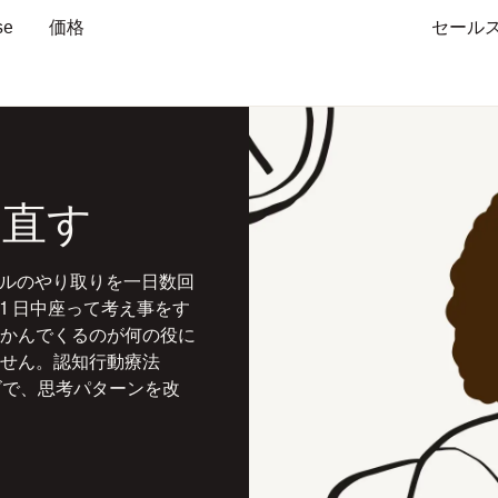
se
価格
セール
見直す
ールのやり取りを一日数回
1 日中座って考え事をす
かんでくるのが何の役に
せん。認知行動療法
ズで、思考パターンを改