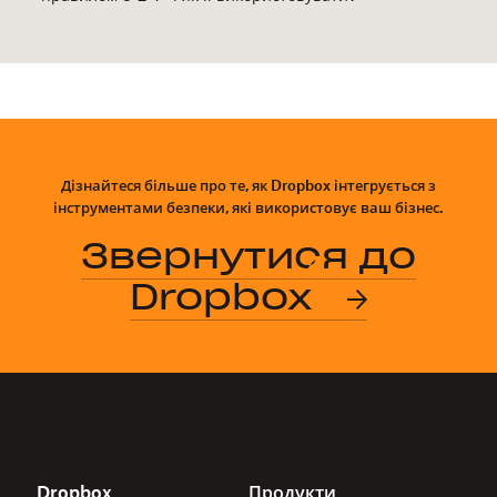
Дізнайтеся більше про те, як Dropbox інтегрується з
інструментами безпеки, які використовує ваш бізнес.
Звернутися до
Dropbox
Dropbox
Продукти