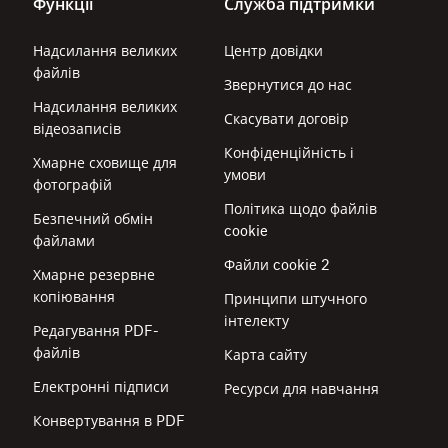
Функції
Служба підтримки
Надсилання великих
Центр довідки
файлів
Звернутися до нас
Надсилання великих
Скасувати договір
відеозаписів
Конфіденційність і
Хмарне сховище для
умови
фотографій
Політика щодо файлів
Безпечний обмін
cookie
файлами
Файли cookie 2
Хмарне резервне
копіювання
Принципи штучного
інтелекту
Редагування PDF-
файлів
Карта сайту
Електронні підписи
Ресурси для навчання
Конвертування в PDF