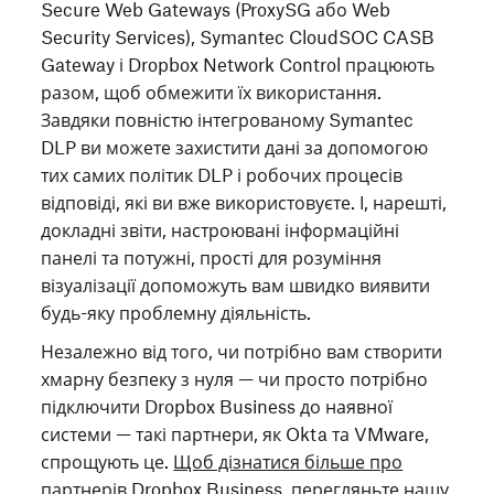
Secure Web Gateways (ProxySG або Web
Security Services), Symantec CloudSOC CASB
Gateway і Dropbox Network Control працюють
разом, щоб обмежити їх використання.
Завдяки повністю інтегрованому Symantec
DLP ви можете захистити дані за допомогою
тих самих політик DLP і робочих процесів
відповіді, які ви вже використовуєте. І, нарешті,
докладні звіти, настроювані інформаційні
панелі та потужні, прості для розуміння
візуалізації допоможуть вам швидко виявити
будь-яку проблемну діяльність.
Незалежно від того, чи потрібно вам створити
хмарну безпеку з нуля — чи просто потрібно
підключити Dropbox Business до наявної
системи — такі партнери, як Okta та VMware,
спрощують це.
Щоб дізнатися більше про
партнерів Dropbox Business, перегляньте нашу