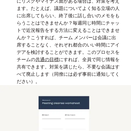
あ
にリスクやマイナス面がある場合は、対策を考え
り
ます。たとえば、議題についてよく知る立場の人
に出席してもらい、終了後に話し合いのメモをも
ま
らうことはできませんか？毎週同じ時間にチャッ
す。
トで近況報告をする方法に変えることはできませ
テ
んか？こうすれば、チーム メンバーは会議に出
レ
席することなく、それぞれ都合のいい時間にアイ
ワ
デアを検討することができます。このプロセスを
ー
チームの
共通の目標
にすれば、全員で同じ情報を
ク
共有できます。対策を講じたら、不要な会議はす
で
べて廃止します（同僚には必ず事前に通知してく
は
ださい）。
会
議
が
増
え
が
ち