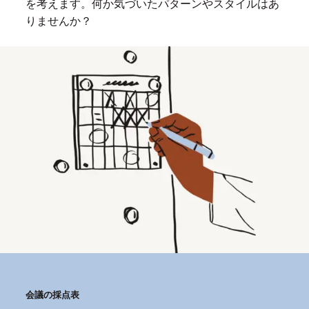
を考えます。何か気づいたパターンやスタイルはあ
ら
りませんか？
に
不
要
な
会
議
が
会
社
に
も
た
ら
す
損
会議の採点表
失