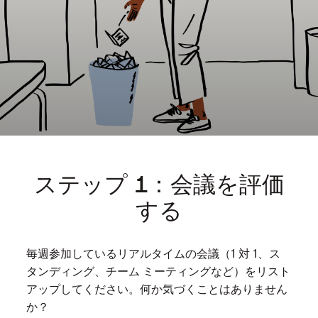
要
な
会
議
は、
仕
事
の
効
率
ステップ 1：会議を評価
を
する
落
と
す
毎週参加しているリアルタイムの会議（1 対 1、ス
大
タンディング、チーム ミーティングなど）をリスト
き
アップしてください。何か気づくことはありません
な
か？
要