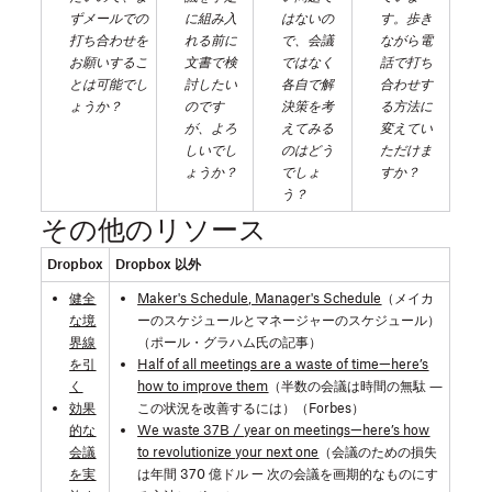
極
ずメールでの
に組み入
はないの
す。歩き
め
打ち合わせを
れる前に
で、会議
ながら電
お願いするこ
文書で検
ではなく
話で打ち
る
とは可能でし
討したい
各自で解
合わせす
方
ょうか？
のです
決策を考
る方法に
法
が、よろ
えてみる
変えてい
しいでし
のはどう
ただけま
を
ょうか？
でしょ
すか？
身
う？
に
その他のリソース
つ
Dropbox
Dropbox 以外
け
ま
健全
Maker's Schedule, Manager's Schedule
（メイカ
な境
ーのスケジュールとマネージャーのスケジュール）
す。
界線
（ポール・グラハム氏の記事）
を引
Half of all meetings are a waste of time—here’s
く
how to improve them
（半数の会議は時間の無駄 ―
効果
この状況を改善するには）（Forbes）
的な
We waste 37B / year on meetings—here’s how
会議
to revolutionize your next one
（会議のための損失
を実
は年間 370 億ドル — 次の会議を画期的なものにす