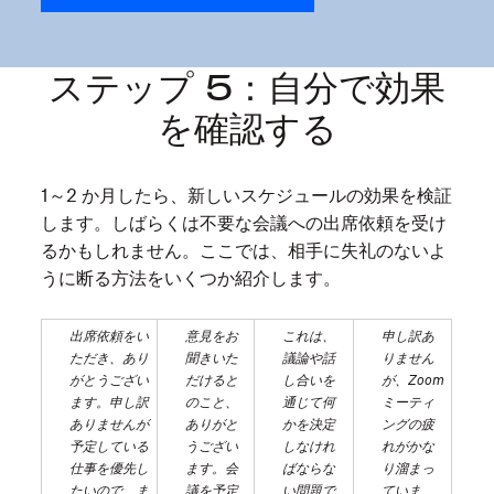
当
に
必
ステップ 5：自分で効果
要
を確認する
な
会
議
1～2 か月したら、新しいスケジュールの効果を検証
と
します。しばらくは不要な会議への出席依頼を受け
必
るかもしれません。ここでは、相手に失礼のないよ
要
うに断る方法をいくつか紹介します。
で
な
出席依頼をい
意見をお
これは、
申し訳あ
ただき、あり
聞きいた
議論や話
りません
い
がとうござい
だけると
し合いを
が、Zoom
会
ます。申し訳
のこと、
通じて何
ミーティ
議
ありませんが
ありがと
かを決定
ングの疲
を
予定している
うござい
しなけれ
れがかな
仕事を優先し
ます。会
ばならな
り溜まっ
見
たいので、ま
議を予定
い問題で
ていま