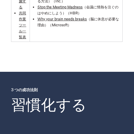
施す
る方法）（Inc.）
る
Stop the Meeting Madness
（会議に情熱を注ぐの
共同
はやめにしよう）（HBR）
作業
Why your brain needs breaks
（脳に休息が必要な
ツー
理由）（Microsoft）
ル一
覧表
3 つの成功法則
習慣化する