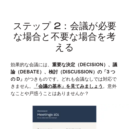
因
の
ひ
ステップ 2：会議が必要
と
な場合と不要な場合を考
つ
える
で
す。
あ
効果的な会議には、
重要な決定（DECISION）、議
る
論（DEBATE）、検討（DISCUSSION）の「3 つ
調
の D」
がつきものです。どれも会議なしでは対応で
査
きません。
「会議の基本」を見てみましょう
。意外
に
なことや戸惑うことはありませんか？
よ
れ
ば、
半
数