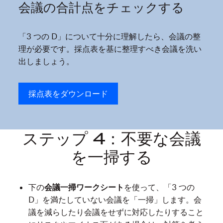
額
会議の合計点をチェックする
は、
年
「3 つの D」について十分に理解したら、会議の整
間
理が必要です。採点表を基に整理すべき会議を洗い
370
出しましょう。
億
ド
採点表をダウンロード
ル
に
上
る
ステップ 4：不要な会議
と
を一掃する
見
る
調
下の
会議一掃ワークシート
を使って、「3 つの
査
D」を満たしていない会議を「一掃」
します。会
も
議を減らしたり会議をせずに対応したりすること