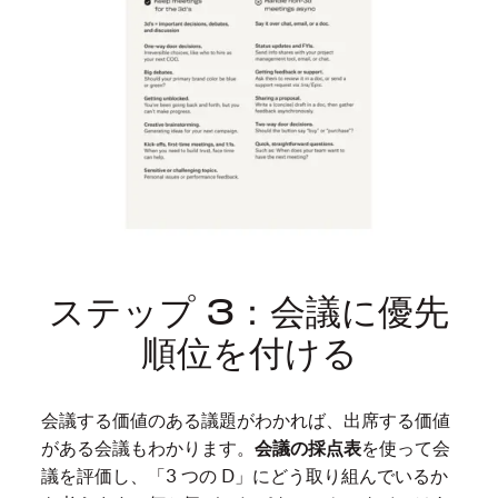
は
必
要
の
な
い
会
議
だ
と
ステップ 3：会議に優先
い
う
順位を付ける
こ
と
会議する価値のある議題がわかれば、出席する価値
で
がある会議もわかります。
会議の採点表
を使って会
す。
議を評価し、「3 つの D」にどう取り組んでいるか
さ