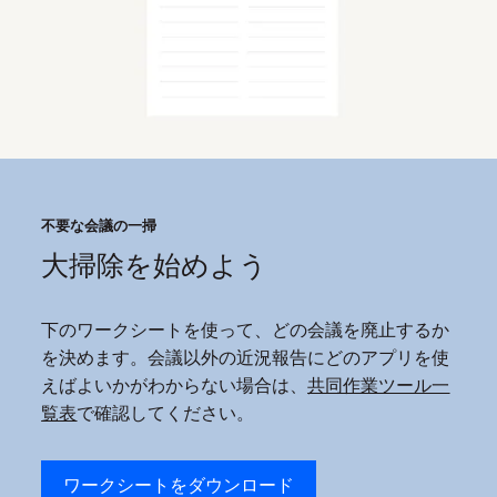
で
す。
そ
こ
で
こ
の
ワ
不要な会議の一掃
ー
大掃除を始めよう
ク
シ
下のワークシートを使って、どの会議を廃止するか
ョ
を決めます。会議以外の近況報告にどのアプリを使
ッ
えばよいかがわからない場合は、
共同作業ツール一
プ
覧表
で確認してください。
で
は、
ワークシートをダウンロード
本