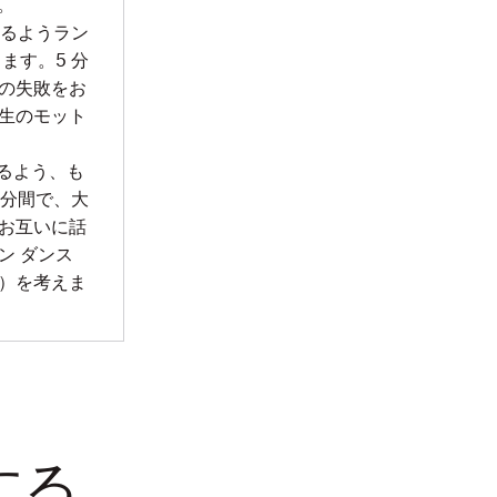
。
なるようラン
ます。5 分
の失敗をお
生のモット
るよう、も
 分間で、大
お互いに話
ン ダンス
）を考えま
する