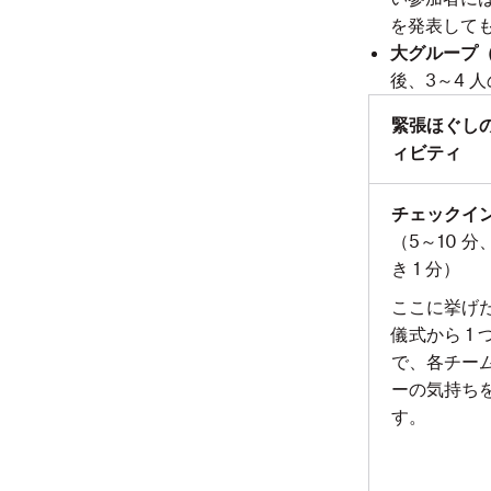
を発表して
大グループ（
後、3～4 
緊張ほぐし
ィビティ
チェックイ
（5～10 分
き 1 分）
ここに挙げ
儀式から 1 
で、各チーム
ーの気持ち
す。