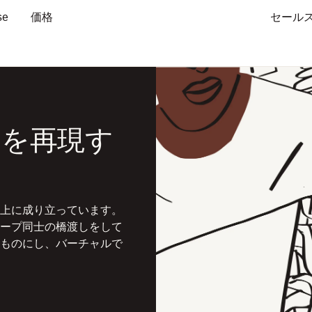
se
価格
セール
りを再現す
上に成り立っています。
ープ同士の橋渡しをして
ものにし、バーチャルで