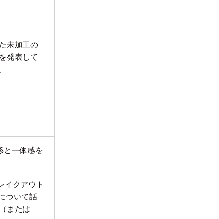
た未加工の
を発表して
。
係と一体感を
ブレイクアウト
について話
（または