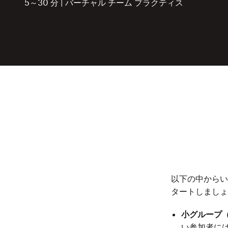
5～30 分 | バーチャル チーム プラクティス
以下の中からい
タートしましょ
小グループ（
い参加者には