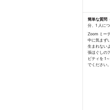
簡単な質問
分、1 人につ
Zoom ミー
中に気まず
生まれない
張ほぐしの
ビティを 1～
でください