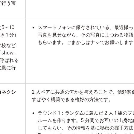
で行う宝
（5～10
スマートフォンに保存されている、最近撮っ
き 1 分）
写真を見せながら、その写真にまつわる物語
もらいます。ごまかしはナシでお願いします
学校など
how-
」と呼ばれる
代風に行
コネクシ
2 人ペアに共通の何かを与えることで、信頼関
）
すばやく構築できる格好の方法です。
ラウンド 1：ランダムに選んだ 2 人 1 組の
ルームを作ります。5 分間でお互いの出身地
してもらい、その情報を基に秘密の握手方法