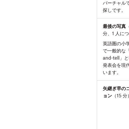
バーチャル
探しです。
最後の写真
分、1 人につ
英語圏の小
で一般的な「s
and-tell
発表会を現
います。
矢継ぎ早の
ョン
（15 分