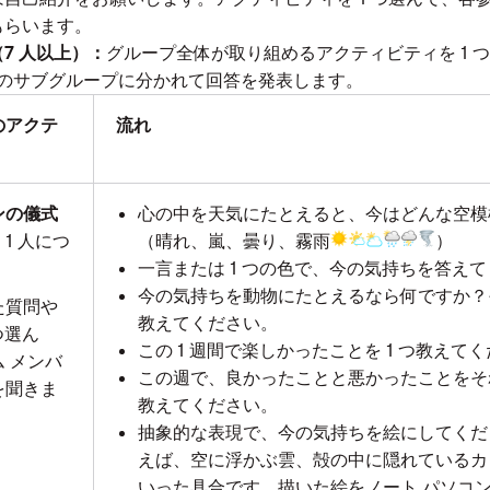
もらいます。
7 人以上）：
グループ全体が取り組めるアクティビティを 1 
人のサブグループに分かれて回答を発表します。
のアクテ
流れ
ンの儀式
心の中を天気にたとえると、今はどんな空模
、1 人につ
（晴れ、嵐、曇り、霧雨
）
一言または 1 つの色で、今の気持ちを答え
今の気持ちを動物にたとえるなら何ですか？
た質問や
教えてください。
つ選ん
この 1 週間で楽しかったことを 1 つ教えて
 メンバ
この週で、良かったことと悪かったことをそれ
を聞きま
教えてください。
抽象的な表現で、今の気持ちを絵にしてくだ
えば、空に浮かぶ雲、殻の中に隠れているカ
いった具合です。描いた絵をノート パソコ