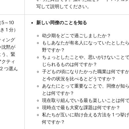
写して説明してください。
（5～10
新しい同僚のことを知る
き 1 分）
幼少期をどこで過ごしましたか？
ティング
もしあなたが有名人になっていたとした
い沈黙が
野ですか？
よう、緊
ちょっとしたことや、思いがけないこと
アクティ
じられるものは何ですか？
2 つ選ん
子どもの頃になりたかった職業は何です
。
と今の状況を比べるとどうですか？
あなたにとって重要なことで、同僚が知
とは何ですか？
現在取り組んでいる最も楽しいことは何
現時点で最も大変な課題は何ですか？
私たちが互いに助け合える方法を 1 つ挙
何ですか？