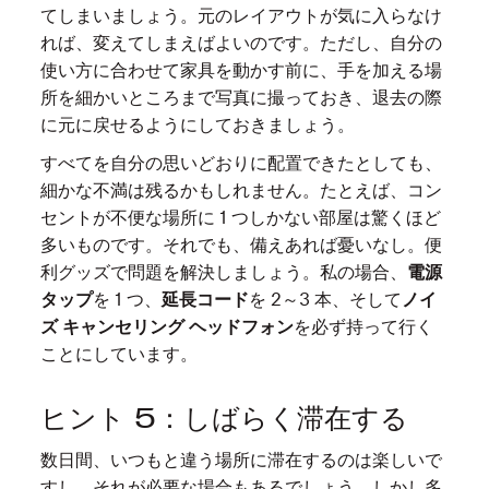
てしまいましょう。元のレイアウトが気に入らなけ
れば、変えてしまえばよいのです。ただし、自分の
使い方に合わせて家具を動かす前に、手を加える場
所を細かいところまで写真に撮っておき、退去の際
に元に戻せるようにしておきましょう。
すべてを自分の思いどおりに配置できたとしても、
細かな不満は残るかもしれません。たとえば、コン
セントが不便な場所に 1 つしかない部屋は驚くほど
多いものです。それでも、備えあれば憂いなし。便
利グッズで問題を解決しましょう。私の場合、
電源
タップ
を 1 つ、
延長コード
を 2～3 本、そして
ノイ
ズ キャンセリング
ヘッドフォン
を必ず持って行く
ことにしています。
ヒント 5：しばらく滞在する
数日間、いつもと違う場所に滞在するのは楽しいで
すし、それが必要な場合もあるでしょう。しかし多