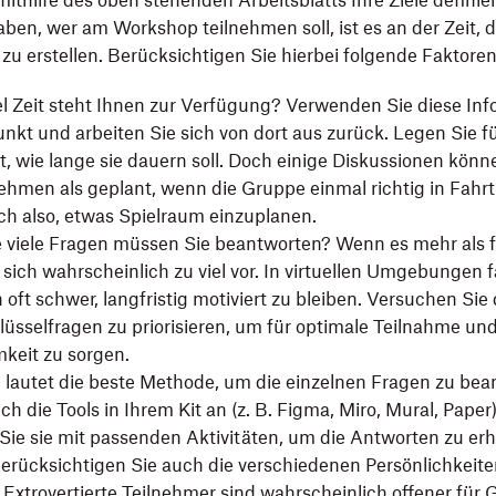
thilfe des oben stehenden Arbeitsblatts Ihre Ziele definie
ben, wer am Workshop teilnehmen soll, ist es an der Zeit, d
u erstellen. Berücksichtigen Sie hierbei folgende Faktoren
el Zeit steht Ihnen zur Verfügung? Verwenden Sie diese Info
kt und arbeiten Sie sich von dort aus zurück. Legen Sie fü
st, wie lange sie dauern soll. Doch einige Diskussionen könn
hmen als geplant, wenn die Gruppe einmal richtig in Fahr
ich also, etwas Spielraum einzuplanen.
 viele Fragen müssen Sie beantworten? Wenn es mehr als f
ich wahrscheinlich zu viel vor. In virtuellen Umgebungen fä
oft schwer, langfristig motiviert zu bleiben. Versuchen Sie 
lüsselfragen zu priorisieren, um für optimale Teilnahme un
keit zu sorgen.
 lautet die beste Methode, um die einzelnen Fragen zu be
ch die Tools in Ihrem Kit an (z. B. Figma, Miro, Mural, Paper
Sie sie mit passenden Aktivitäten, um die Antworten zu erha
erücksichtigen Sie auch die verschiedenen Persönlichkeite
 Extrovertierte Teilnehmer sind wahrscheinlich offener für 