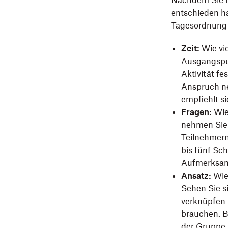
Nachdem Sie mi
entschieden ha
Tagesordnung z
Zeit:
Wie vi
Ausgangspun
Aktivität fe
Anspruch ne
empfiehlt s
Fragen:
Wie
nehmen Sie s
Teilnehmern 
bis fünf Sch
Aufmerksam
Ansatz:
Wie
Sehen Sie si
verknüpfen 
brauchen. B
der Gruppe.