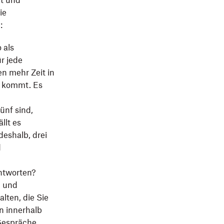
rt und
ie
:
 als
r jede
en mehr Zeit in
t kommt. Es
ünf sind,
llt es
deshalb, drei
d
antworten?
) und
lten, die Sie
n innerhalb
Gespräche,