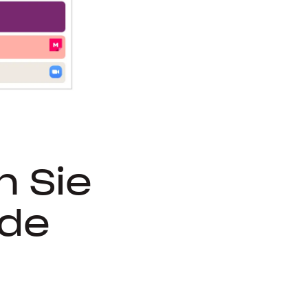
n Sie
nde