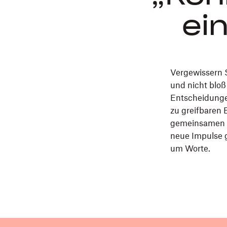
ei
Vergewissern S
und nicht bloß
Entscheidunge
zu greifbaren 
gemeinsamen V
neue Impulse 
um Worte.