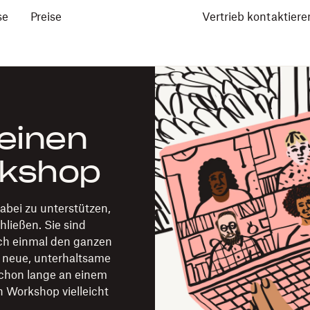
se
Preise
Vertrieb kontaktiere
 einen
rkshop
bei zu unterstützen,
hließen. Sie sind
ch einmal den ganzen
 neue, unterhaltsame
chon lange an einem
n Workshop vielleicht