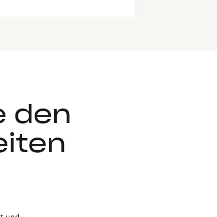
e den
iten