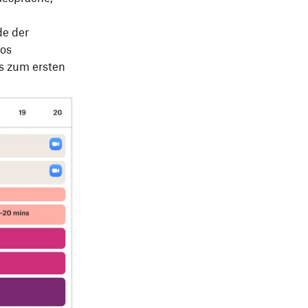
de der
los
s zum ersten