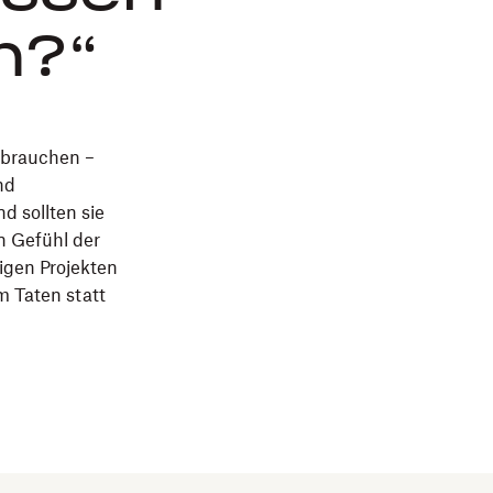
n?“
 brauchen –
nd
d sollten sie
n Gefühl der
gen Projekten
 Taten statt