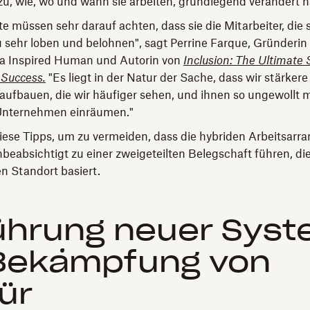
zu, wie, wo und wann sie arbeiten, grundlegend verändert 
e müssen sehr darauf achten, dass sie die Mitarbeiter, die 
u sehr loben und belohnen", sagt Perrine Farque, Gründerin
a Inspired Human und Autorin von
Inclusion: The Ultimate 
 Success.
"Es liegt in der Natur der Sache, dass wir stärke
aufbauen, die wir häufiger sehen, und ihnen so ungewollt
Unternehmen einräumen."
iese Tipps, um zu vermeiden, dass die hybriden Arbeitsar
beabsichtigt zu einer zweigeteilten Belegschaft führen, die
n Standort basiert.
ührung neuer Sys
Bekämpfung von
kür