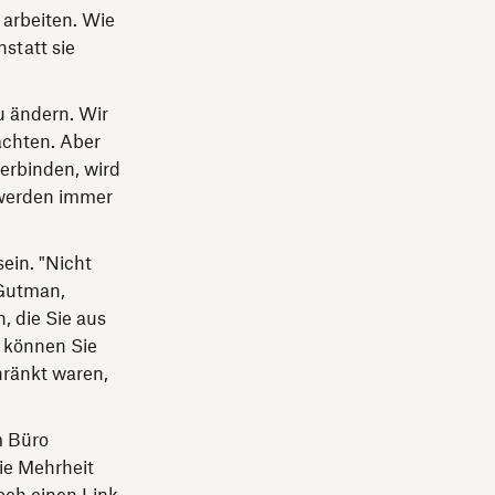
 arbeiten. Wie
nstatt sie
u ändern. Wir
achten. Aber
erbinden, wird
e werden immer
ein. "Nicht
 Gutman,
, die Sie aus
, können Sie
hränkt waren,
m Büro
ie Mehrheit