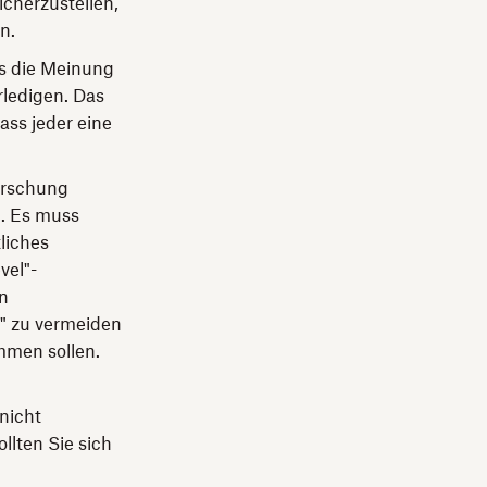
cherzustellen,
n.
ss die Meinung
rledigen. Das
ass jeder eine
forschung
. Es muss
liches
vel"-
en
e" zu vermeiden
mmen sollen.
nicht
llten Sie sich