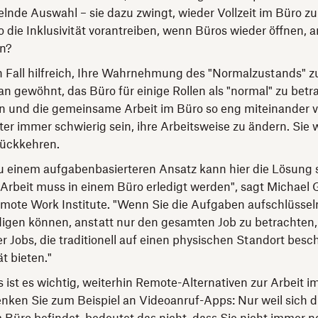
lnde Auswahl – sie dazu zwingt, wieder Vollzeit im Büro zu
o die Inklusivität vorantreiben, wenn Büros wieder öffnen, a
n?
en Fall hilfreich, Ihre Wahrnehmung des "Normalzustands" z
n gewöhnt, das Büro für einige Rollen als "normal" zu betr
n und die gemeinsame Arbeit im Büro so eng miteinander v
iter immer schwierig sein, ihre Arbeitsweise zu ändern. Si
rückkehren.
 einem aufgabenbasierteren Ansatz kann hier die Lösung s
er Arbeit muss in einem Büro erledigt werden", sagt Michael
mote Work Institute. "Wenn Sie die Aufgaben aufschlüsseln
digen können, anstatt nur den gesamten Job zu betrachten
er Jobs, die traditionell auf einen physischen Standort besc
ät bieten."
 ist es wichtig, weiterhin Remote-Alternativen zur Arbeit i
nken Sie zum Beispiel an Videoanruf-Apps: Nur weil sich d