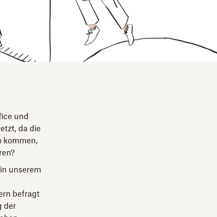
fice und
tzt, da die
üro kommen,
eren?
 in unserem
ern befragt
g der