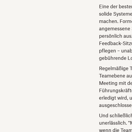
Eine der beste
solide System
machen. Formel
angemessene St
persönlich au
Feedback-Sitz
pflegen – unab
gebührende Lo
Regelmäßige Te
Teamebene aus
Meeting mit d
Führungskräft
erledigt wird
ausgeschlosse
Und schließli
unerlässlich. 
wenn die Teams