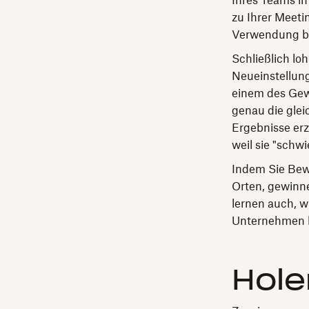
Ihres Teams im
zu Ihrer Meeti
Verwendung be
Schließlich lo
Neueinstellun
einem des Gew
genau die glei
Ergebnisse er
weil sie "schwi
Indem Sie Bewe
Orten, gewinne
lernen auch, wi
Unternehmen k
Hole