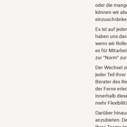
oder die mange
können wir als
einzuschränke
Es ist auf jed
haben uns dara
wenn wir Rolle
es für Mitarbe
zur "Norm" zu
Der Wechsel zu
jeder Teil Ihr
Berater des Re
der Ferne erle
innerhalb dies
mehr Flexibilit
Darüber hinaus
anzubieten. De