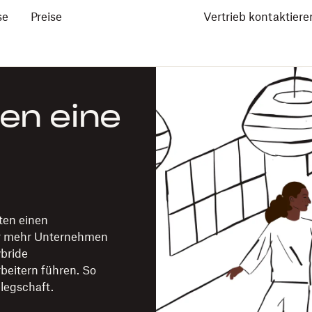
se
Preise
Vertrieb kontaktiere
en eine
ten einen
er mehr Unternehmen
bride
eitern führen. So
legschaft.