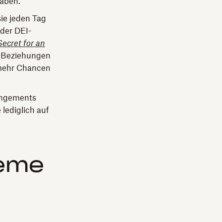
haben.
sie jeden Tag
 der DEI-
Secret for an
re Beziehungen
 mehr Chancen
rangements
 lediglich auf
teme