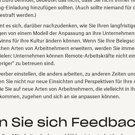
 Büro befindet, bedeutet das nicht, dass Sie nicht immer n
ng-Einladung hinzufügen sollten. (Auch sollte niemand für 
straft werden.)
hnt es sich, darüber nachzudenken, wie Sie Ihren langfristig
gen von einem Modell der Anpassung an ihre Unternehmens
inns für ihre Kultur ändern können. Wenn Sie Ihre Belegs
chen Arten von Arbeitnehmern erweitern, werden Sie immer
zielen: Unternehmen können Remote-Arbeitskräfte nicht ei
eriger" zu betreuen sind.
rber einstellen, die anders arbeiten, zu anderen Zeiten u
n Sie nicht nur neue Einsichten und Perspektiven für Ihre 
e Sie auf neue Arten von Arbeitnehmern, die vielleicht in Ih
ommen, zugehen und sich an sie anpassen können.
n Sie sich Feedba