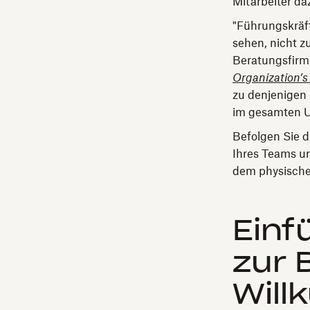
Mitarbeiter da
"Führungskräft
sehen, nicht z
Beratungsfirm
Organization’s
zu denjenigen 
im gesamten 
Befolgen Sie d
Ihres Teams un
dem physische
Einf
zur 
Will