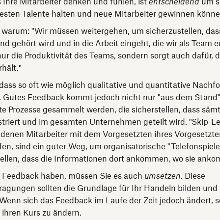
 Ihre Mitarbeiter denken und fühlen, ist
entscheidend
um si
besten Talente halten und neue Mitarbeiter gewinnen könne
, warum: "Wir müssen weitergehen, um sicherzustellen, da
nd gehört wird und in die Arbeit eingeht, die wir als Team e
nur die Produktivität des Teams, sondern sorgt auch dafür, d
hält."
dass so oft wie möglich qualitative und quantitative Nach
d. Gutes Feedback kommt jedoch nicht nur "aus dem Stand"
e Prozesse gesammelt werden, die sicherstellen, dass sämt
triert und im gesamten Unternehmen geteilt wird. "Skip-Le
 denen Mitarbeiter mit dem Vorgesetzten ihres Vorgesetzt
n, sind ein guter Weg, um organisatorische "Telefonspiel
ellen, dass die Informationen dort ankommen, wo sie anko
s Feedback haben, müssen Sie es auch
umsetzen
. Diese
ragungen sollten die Grundlage für Ihr Handeln bilden und 
enn sich das Feedback im Laufe der Zeit jedoch ändert, so
 ihren Kurs zu ändern.