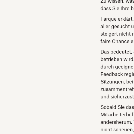
Zu wissen, was
dass Sie Ihre 
Farque erklärt
aller gesucht u
steigert nicht 
faire Chance er
Das bedeutet, 
betrieben wir
durch geeignet
Feedback regis
Sitzungen, bei
zusammentreffe
und sicherzust
Sobald Sie da
Mitarbeiterbef
andersherum. W
nicht scheuen,