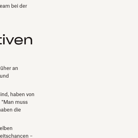
eam bei der
tiven
rüher an
 und
sind, haben von
e. "Man muss
haben die
selben
beitschancen –