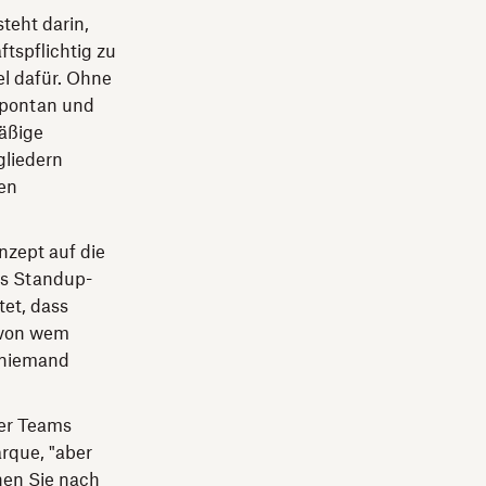
teht darin,
tspflichtig zu
el dafür. Ohne
 spontan und
äßige
liedern
nen
nzept auf die
es Standup-
et, dass
 von wem
 niemand
der Teams
arque, "aber
hen Sie nach