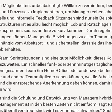
n Möglichkeiten, unbeabsichtigte Willkür zu verhindern, bes
e und Prozesse zu implementieren, um Manager rechenschaf
le und informelle Feedback-Sitzungen sind nur ein Beispi
rukturen ist es allzu leicht möglich, Lob und Ratschläge
szusprechen, sodass andere zu kurz kommen. Durch regelm
ungen können Manager die Beziehungen zu allen Teammitg
hängig vom Arbeitsort – und sicherstellen, dass sie das ih
b erhalten.
am-Sprintsitzungen sind eine gute Möglichkeit, dieses Ko
zuweiten. Ein schnelles fünf- oder zehnminütiges täglich
em gesamten Team (im Home-Office oder anderswo) bedeut
e und andere Teammitglieder sehen können, wo die Arbeit
, und die entsprechende Anerkennung geben können, damit
n wird.
ch sind die Schulung und Entwicklung von Managern hybri
"Management ist in den besten Zeiten nicht einfach", sagt F
 überall verstreut sind, wird es zehnmal schwieriger." Suc