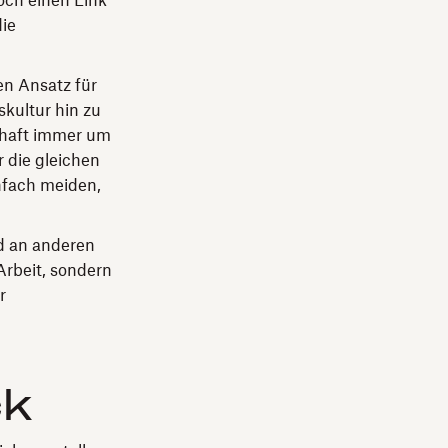
och einen Link
die
en Ansatz für
kultur hin zu
chaft immer um
 die gleichen
nfach meiden,
nd an anderen
Arbeit, sondern
r
ck