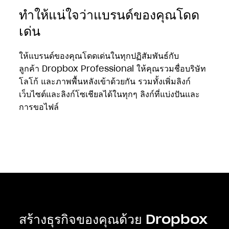
ทำให้แน่ใจว่าแบรนด์ของคุณโดด
เด่น
ให้แบรนด์ของคุณโดดเด่นในทุกปฏิสัมพันธ์กับ
ส่งไฟล์ขนาดใหญ่โดยไม่ต้องกังวล
เกี่ยวกับปัญหาด้าน
ลูกค้า Dropbox Professional ให้คุณรวมชื่อบริษัท
การรักษาความปลอดภัยหรือการส่ง ด้วย
Dropbox
เหตุบังเอิญเกิดขึ้นได้ มั่นใจได้เลยว่าคุณจะสามารถ
โลโก้ และภาพพื้นหลังเข้าด้วยกัน รวมทั้งเพิ่มลิงก์
Transfer
คุณจะสามารถยืนยันการส่งไฟล์ ควบคุม
เรียกคืนทุกๆ งานย้อนหลังได้ถึง 180 วัน
เว็บไซต์และลิงก์โซเชียลได้ในทุกๆ ลิงก์ที่แบ่งปันและ
การเข้าถึงด้วยการปกป้องด้วยรหัสผ่าน และตั้งวันหมด
การขอไฟล์
อายุของลิงก์ได้
สร้างธุรกิจของคุณด้วย Dropbox