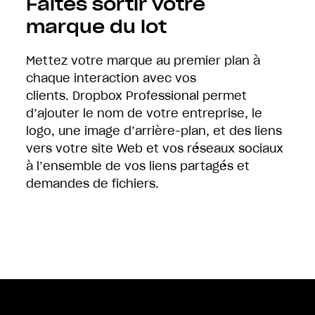
Faites sortir votre
marque du lot
Mettez votre marque au premier plan à
Un accident ? Ne vous inquiétez pas, vous
chaque interaction avec vos
pouvez récupérer votre travail pendant
Envoyez des fichiers volumineux sans vous
clients. Dropbox Professional permet
180 jours.
soucier
des problèmes de sécurité ou de
d’ajouter le nom de votre entreprise, le
réception. Avec
Dropbox Transfer
, vous
logo, une image d’arrière-plan, et des liens
pouvez confirmer la réception des fichiers,
vers votre site Web et vos réseaux sociaux
contrôler l’accès grâce à la protection par
à l’ensemble de vos liens partagés et
mot de passe et définir des délais de
demandes de fichiers.
validité pour les liens.