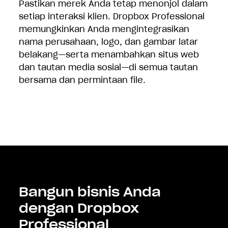
Pastikan merek Anda tetap menonjol dalam
Kirim file besar tanpa mengkhawatirkan
setiap interaksi klien. Dropbox Professional
masalah keamanan atau pengiriman.
memungkinkan Anda mengintegrasikan
Dengan
Dropbox Transfer
, Anda dapat
Kejadian tak terduga bisa saja terjadi. Tidak
nama perusahaan, logo, dan gambar latar
mengonfirmasi pengiriman file, mengontrol
perlu khawatir karena Anda dapat
belakang—serta menambahkan situs web
akses dengan perlindungan kata sandi, dan
mengambil pekerjaan apa pun hingga 180
dan tautan media sosial—di semua tautan
mengatur masa berlaku tautan.
hari yang lalu.
bersama dan permintaan file.
Bangun bisnis Anda
dengan Dropbox
Professional