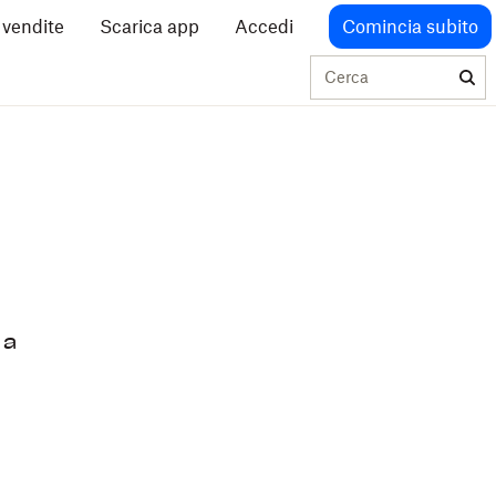
o vendite
Scarica app
Accedi
Comincia subito
Cerca
 a