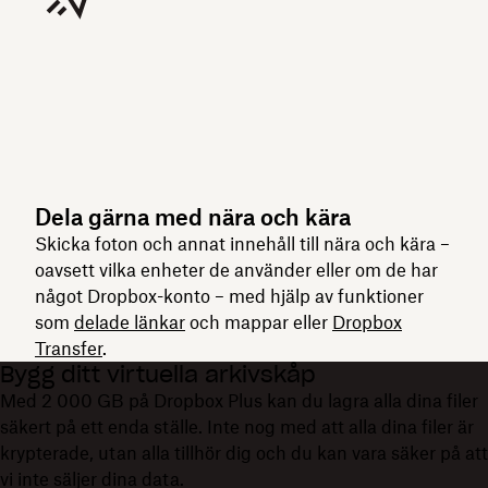
Dela gärna med nära och kära
Skicka foton och annat innehåll till nära och kära –
oavsett vilka enheter de använder eller om de har
något Dropbox-konto – med hjälp av funktioner
som
delade länkar
och mappar eller
Dropbox
Transfer
.
Bygg ditt virtuella arkivskåp
Med 2 000 GB på Dropbox Plus kan du lagra alla dina filer
säkert på ett enda ställe. Inte nog med att alla dina filer är
krypterade, utan alla tillhör dig och du kan vara säker på att
vi inte säljer dina data.