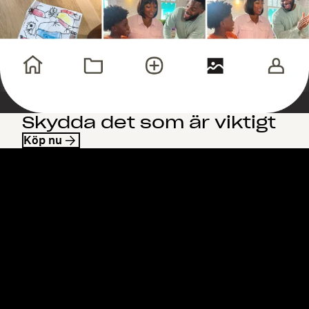
Skydda det som är viktigt
Köp nu
Dropbox
Produkter
Klienten
Plus
Mobilapp
Professional
Integreringar
Business
Funktioner
Enterprise
Lösningar
Dash
Säkerhet
DocSend
Tidig åtkomst
Dropbox Sign
Mallar
Reclaim.ai
Kostnadsfria verktyg
Planer
Produktuppdateringar