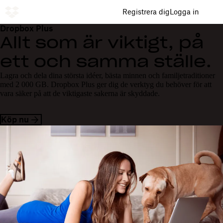
Registrera dig
Logga in
Dropbox Plus
Allt som är viktigt, på
ett och samma ställe.
Lagra och dela dina största idéer, bästa minnen och familjetraditioner
med 2 000 GB. Dropbox Plus ger dig de verktyg du behöver för att
vara säker på att de viktigaste sakerna är skyddade.
Köp nu