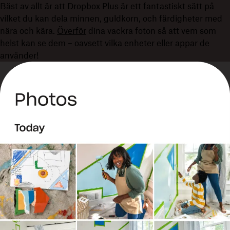
Bäst av allt är att Dropbox Plus är ett fantastiskt sätt på
vilket du kan dela minnen, guldkorn, och färdigheter med
nära och kära.
Överför
dina vackra foton så att vem som
helst kan se dem – oavsett vilka enheter eller appar de
använder!