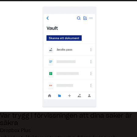
Var trygg i förvissningen att dina saker är
säkra
Dropbox Plus