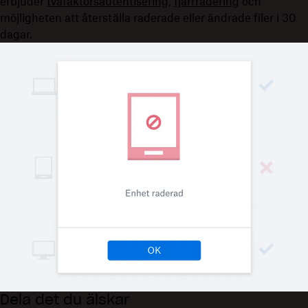
erbjuder
tvåfaktorsautentisering
,
fjärrradering
och
möjligheten att återställa raderade eller ändrade filer i 30
dagar.
Dela det du älskar