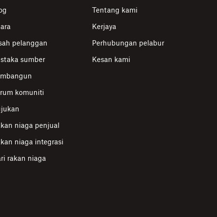
og
Tentang kami
ara
Kerjaya
sah pelanggan
Perhubungan pelabur
staka sumber
Kesan kami
embangun
rum komuniti
jukan
kan niaga penjual
kan niaga integrasi
ri rakan niaga