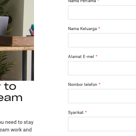
Nama Pertama
*
Nama Keluarga
*
Alamat E-mel
*
 to
Nombor telefon
*
team
Syarikat
*
ou need to stay
 team work and