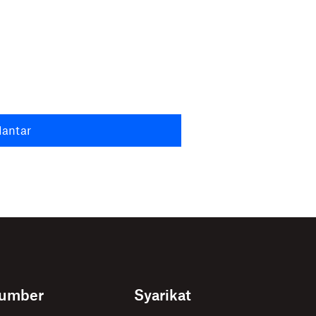
antar
umber
Syarikat