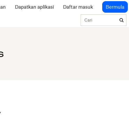
lan
Dapatkan aplikasi
Daftar masuk
Bermula
Cari
s
w