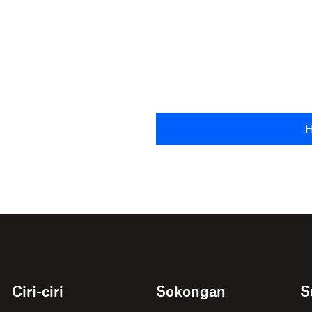
H
Ciri-ciri
Sokongan
S