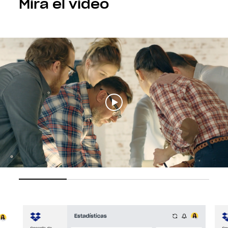
Mira el video
Anuncio
de
nuevas
características
de