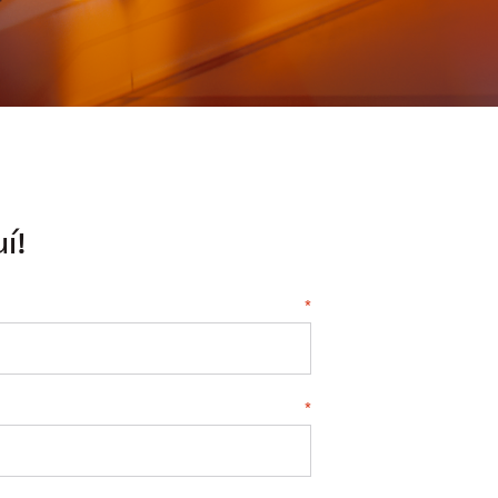
í!
*
*