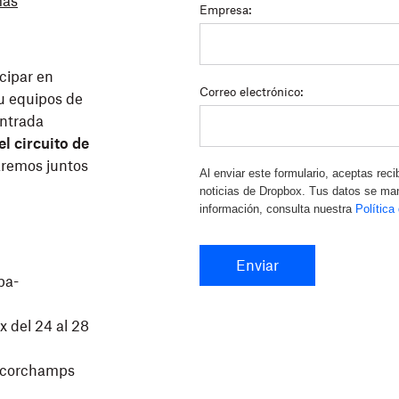
ás
Empresa:
icipar en
Correo electrónico:
u equipos de
entrada
l circuito de
aremos juntos
Al enviar este formulario, aceptas reci
noticias de Dropbox. Tus datos se ma
información, consulta nuestra
Política
Enviar
pa-
x del 24 al 28
ancorchamps