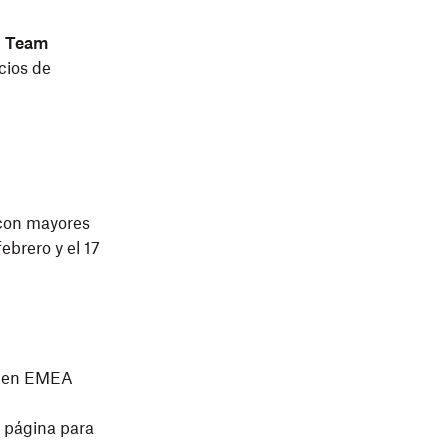
1 Team
cios de
 con mayores
ebrero y el 17
x en EMEA
a página para