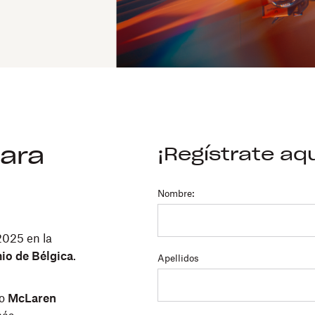
para
¡Regístrate aqu
Nombre:
2025 en la
io de Bélgica
.
Apellidos
po
McLaren