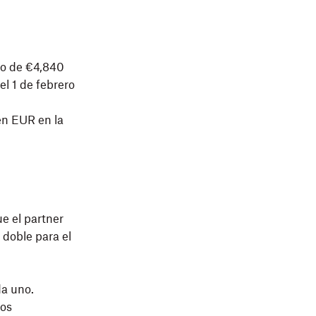
mo de €4,840
el 1 de febrero
en EUR en la
ue el partner
 doble para el
da uno.
ros