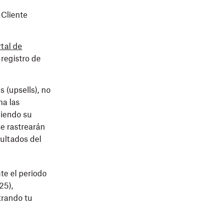
«Cliente
tal de
 registro de
s (upsells), no
ma las
uiendo su
e rastrearán
ultados del
te el periodo
25),
trando tu