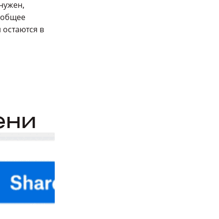
нужен,
т общее
 остаются в
ени