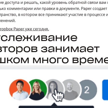
е доступа и решать, какой уровень обратной связи вам 
ько комментарии или правки в документе. Paper создае
ранство, в котором все принимают участие в процессе и
менений.
opbox Paper уже сегодня.
Отслеживание
второв занимает
шком много врем