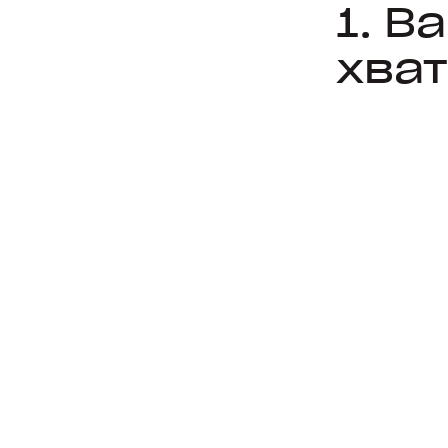
1. В
хват