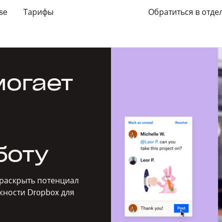
se
Тарифы
Обратиться в отде
могает
боту
 раскрыть потенциал
жности Dropbox для