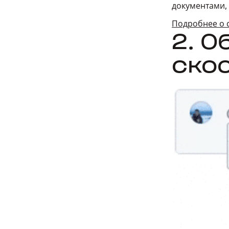
документами, 
Подробнее о 
2. О
ско