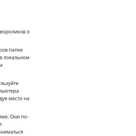
деороликов о
ров папке
 в локальном
м
ользуйте
пьютера
дуя место на
име. Они по-
т
аниматься