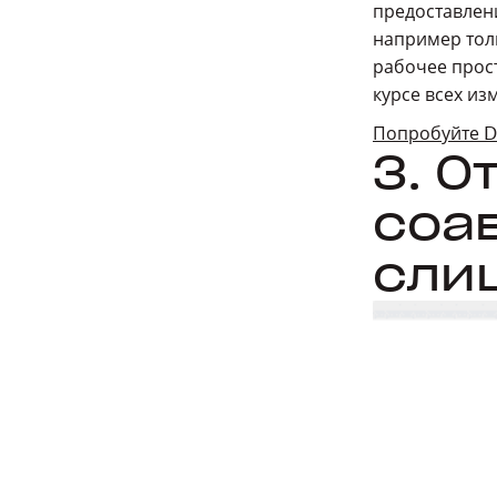
предоставлени
например тол
рабочее прост
курсе всех из
Попробуйте Dr
3. 
соа
сли