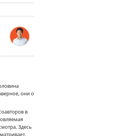
половина
верное, они о
соавторов в
новляемая
мотра. Здесь
сматривает.