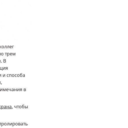
коллег
по трем
. В
кция
и и способа
,
римечания в
крана
, чтобы
нтролировать