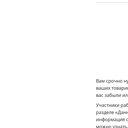
Вам срочно н
ваших товарищ
вас забыли и
Участники раб
разделе «Дан
информация о
можно узнать,