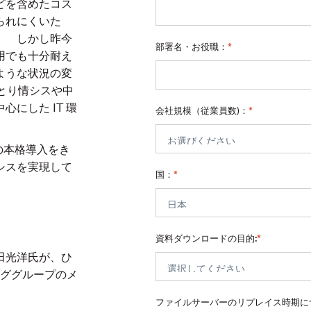
どを含めたコス
られにくいた
。 しかし昨今
部署名・お役職：
*
用でも十分耐え
ような状況の変
ひとり情シスや中
にした IT 環
会社規模（従業員数)：
*
への本格導入をき
シスを実現して
国：
*
資料ダウンロードの目的:
*
田光洋氏が、ひ
ンググループのメ
ファイルサーバーのリプレイス時期に