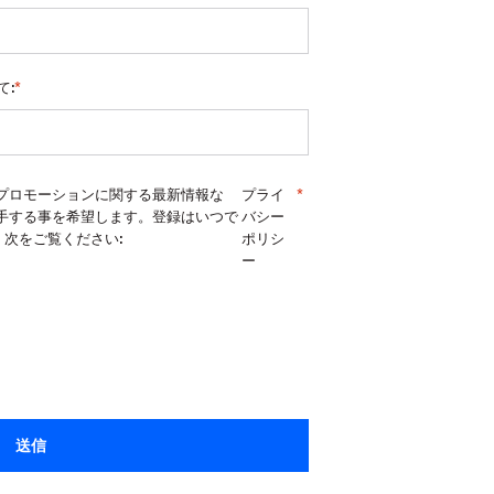
て:
*
能、プロモーションに関する最新情報な
プライ
*
を入手する事を希望します。登録はいつで
バシー
次をご覧ください:
ポリシ
ー
送信