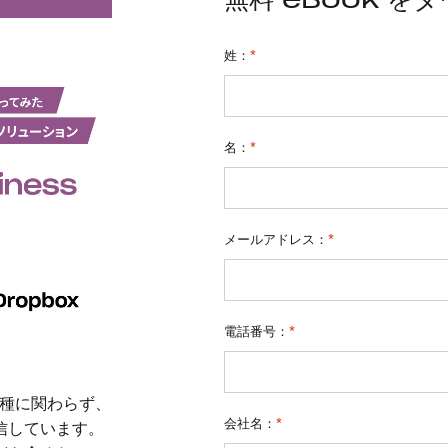
姓：
*
名：
*
メールアドレス：
*
電話番号：
*
業種に関わらず、
会社名：
*
信しています。