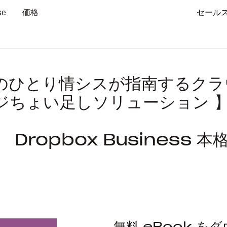
se
価格
セール
のひとり情シスが指南するクラ
ジちょい足しソリューション 
回 Dropbox Business 
無料 eBook を